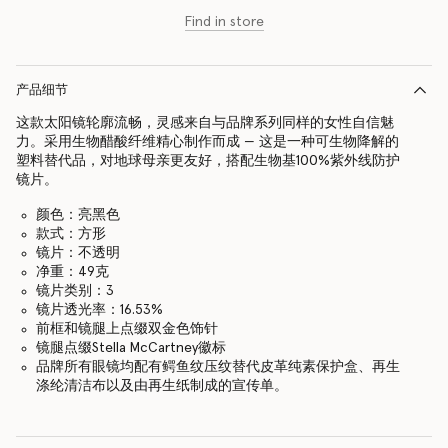
Find in store
产品细节
这款太阳镜轮廓流畅，灵感来自与品牌系列同样的女性自信魅
力。采用生物醋酸纤维精心制作而成 — 这是一种可生物降解的
塑料替代品，对地球母亲更友好，搭配生物基100%紫外线防护
镜片。
颜色：亮黑色
款式：方形
镜片：不透明
净重：49克
镜片类别：3
镜片透光率：16.53%
前框和镜腿上点缀双金色饰针
镜腿点缀Stella McCartney徽标
品牌所有眼镜均配有鳄鱼纹压纹替代皮革纯素保护盒、再生
涤纶清洁布以及由再生纸制成的宣传单。