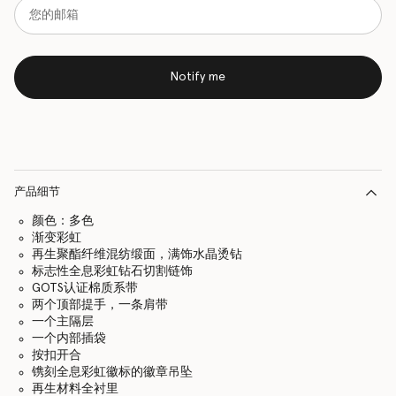
Notify me
产品细节
颜色：多色
渐变彩虹
再生聚酯纤维混纺缎面，满饰水晶烫钻
标志性全息彩虹钻石切割链饰
GOTS认证棉质系带
两个顶部提手，一条肩带
一个主隔层
一个内部插袋
按扣开合
镌刻全息彩虹徽标的徽章吊坠
再生材料全衬里