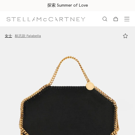
所有订单均享受免费速递服务
跳转至主要内容
跳转至脚注内容
女士
标志款 Falabella