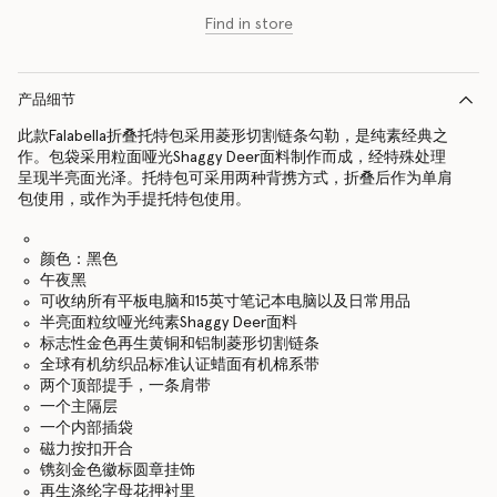
Find in store
产品细节
此款Falabella折叠托特包采用菱形切割链条勾勒，是纯素经典之
作。包袋采用粒面哑光Shaggy Deer面料制作而成，经特殊处理
呈现半亮面光泽。托特包可采用两种背携方式，折叠后作为单肩
包使用，或作为手提托特包使用。
颜色：黑色
午夜黑
可收纳所有平板电脑和15英寸笔记本电脑以及日常用品
半亮面粒纹哑光纯素Shaggy Deer面料
标志性金色再生黄铜和铝制菱形切割链条
全球有机纺织品标准认证蜡面有机棉系带
两个顶部提手，一条肩带
一个主隔层
一个内部插袋
磁力按扣开合
镌刻金色徽标圆章挂饰
再生涤纶字母花押衬里