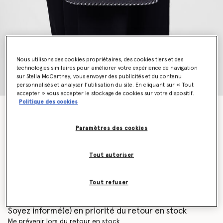
Nous utilisons des cookies propriétaires, des cookies tiers et des
technologies similaires pour améliorer votre expérience de navigation
sur Stella McCartney, vous envoyer des publicités et du contenu
personnalisés et analyser l’utilisation du site. En cliquant sur « Tout
accepter » vous accepter le stockage de cookies sur votre dispositif.
Politique des cookies
Mini sac porté épaule zippé a cristaux dégradés
Falabella
Paramètres des cookies
Prix réduit à partir de
jusqu’à
€995.00
€696.50
Tout autoriser
Couleur
Gris clair
Tout refuser
sélectionné
Soyez informé(e) en priorité du retour en stock
Me prévenir lors du retour en stock