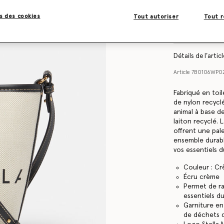
s des cookies
Tout autoriser
Tout r
Find in store
Détails de l’artic
Article
7B0106WP0
Fabriqué en toi
de nylon recyclé
animal à base de
laiton recyclé. 
offrent une pal
ensemble durabl
vos essentiels d
Couleur : C
Écru crème
Permet de ra
essentiels d
Garniture en
de déchets