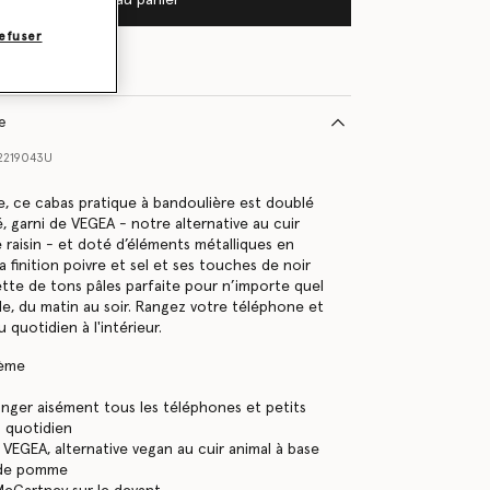
efuser
le
2219043U
le, ce cabas pratique à bandoulière est doublé
, garni de VEGEA - notre alternative au cuir
 raisin - et doté d’éléments métalliques en
La finition poivre et sel et ses touches de noir
ette de tons pâles parfaite pour n’importe quel
e, du matin au soir. Rangez votre téléphone et
u quotidien à l'intérieur.
rème
nger aisément tous les téléphones et petits
u quotidien
 VEGEA, alternative vegan au cuir animal à base
 de pomme