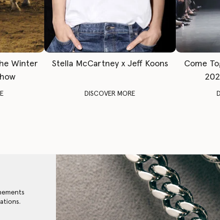
The Winter
Stella McCartney x Jeff Koons
Come To
Show
202
E
DISCOVER MORE
énements
ations.