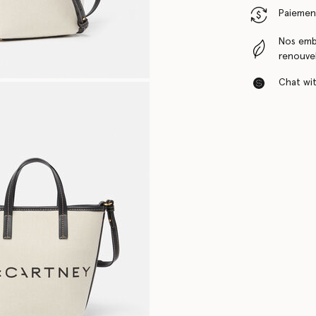
Paiement
Nos emba
renouvel
Chat with