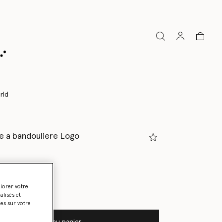
rld
le a bandouliere Logo
 crème
liorer votre
lisés et
ies sur votre
Ajouter au panier