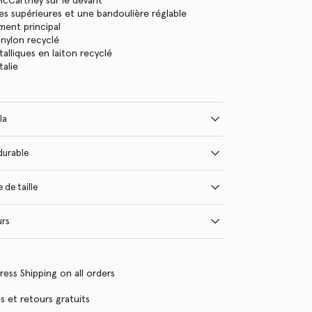
McCartney sur le devant
s supérieures et une bandoulière réglable
ent principal
nylon recyclé
alliques en laiton recyclé
talie
la
durable
 de taille
urs
ress Shipping on all orders
 et retours gratuits