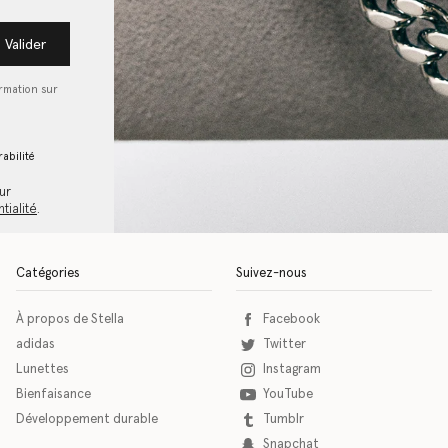
Valider
ormation sur
abilité
ur
tialité
.
Catégories
Suivez-nous
À propos de Stella
Facebook
adidas
Twitter
Lunettes
Instagram
Bienfaisance
YouTube
Développement durable
Tumblr
Snapchat