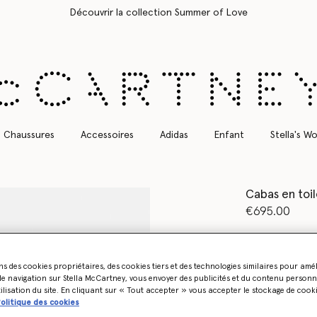
Livraison Express gratuite sur toutes les commandes
Chaussures
Accessoires
Adidas
Enfant
Stella's Wo
Cabas en toi
€695.00
Couleur
Écru
ns des cookies propriétaires, des cookies tiers et des technologies similaires pour amé
e navigation sur Stella McCartney, vous envoyer des publicités et du contenu personna
sélectionné
tilisation du site. En cliquant sur « Tout accepter » vous accepter le stockage de cook
olitique des cookies