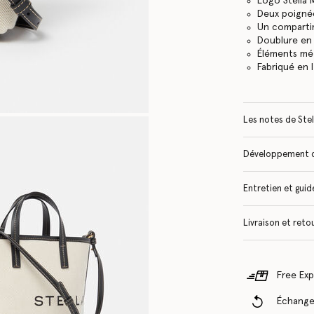
Logo Stella 
Deux poignée
Un compartim
Doublure en 
Éléments mét
Fabriqué en I
Les notes de Stel
Développement 
Entretien et guide
Livraison et reto
Free Exp
Échanges