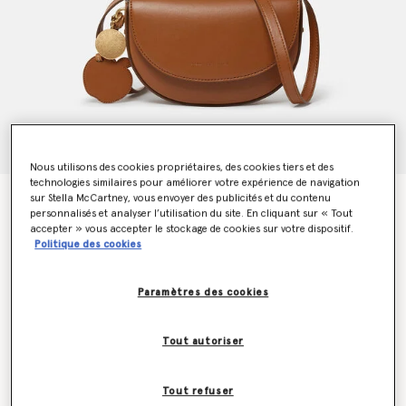
Nous utilisons des cookies propriétaires, des cookies tiers et des
technologies similaires pour améliorer votre expérience de navigation
sur Stella McCartney, vous envoyer des publicités et du contenu
Petit sac Frayme à surpiqûres
personnalisés et analyser l’utilisation du site. En cliquant sur « Tout
€995.00
accepter » vous accepter le stockage de cookies sur votre dispositif.
Politique des cookies
Couleur
Brun
Paramètres des cookies
sélectionné
Tout autoriser
Soyez informé(e) en priorité du retour en stock
Me prévenir lors du retour en stock
Tout refuser