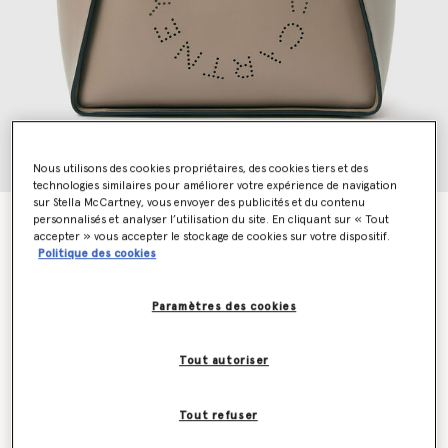
Nous utilisons des cookies propriétaires, des cookies tiers et des
technologies similaires pour améliorer votre expérience de navigation
sur Stella McCartney, vous envoyer des publicités et du contenu
Cabas a bandouliere Logo
personnalisés et analyser l’utilisation du site. En cliquant sur « Tout
accepter » vous accepter le stockage de cookies sur votre dispositif.
€895.00
Politique des cookies
Paramètres des cookies
Couleur
MOSS
Tout autoriser
sélectionné
Soyez informé(e) en priorité du retour en stock
Tout refuser
Me prévenir lors du retour en stock