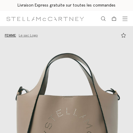
Livraison Express gratuite sur toutes les commandes
Aller au contenu principal
Aller au contenu du bas de page
FEMME
Le sac Logo