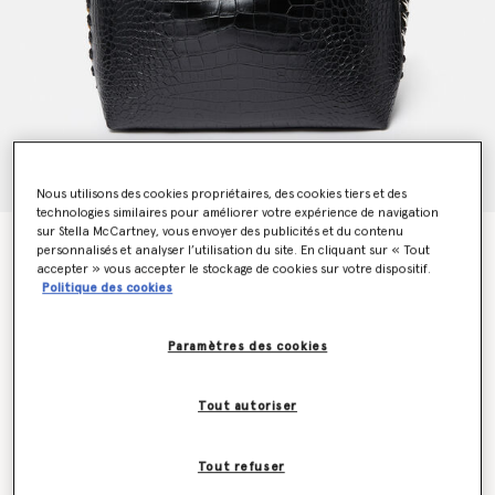
Nous utilisons des cookies propriétaires, des cookies tiers et des
technologies similaires pour améliorer votre expérience de navigation
sur Stella McCartney, vous envoyer des publicités et du contenu
Cabas gaufré effet croco Frayme
personnalisés et analyser l’utilisation du site. En cliquant sur « Tout
€1,995.00
accepter » vous accepter le stockage de cookies sur votre dispositif.
Politique des cookies
Couleur
Noir
Paramètres des cookies
sélectionné
Tout autoriser
Soyez informé(e) en priorité du retour en stock
Me prévenir lors du retour en stock
Tout refuser