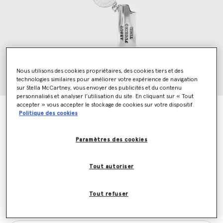
Nous utilisons des cookies propriétaires, des cookies tiers et des
technologies similaires pour améliorer votre expérience de navigation
sur Stella McCartney, vous envoyer des publicités et du contenu
personnalisés et analyser l’utilisation du site. En cliquant sur « Tout
accepter » vous accepter le stockage de cookies sur votre dispositif.
Porte cles briquet It s About Fucking Time
Politique des cookies
€195.00
Paramètres des cookies
Couleur
Argenté
Tout autoriser
sélectionné
Tout refuser
Soyez informé(e) en priorité du retour en stock
Me prévenir lors du retour en stock