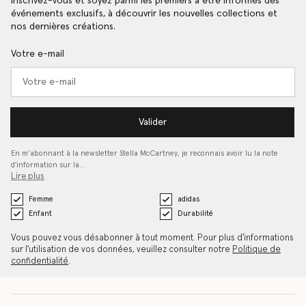
Inscrivez-vous et soyez parmi les premiers à être informés des
événements exclusifs, à découvrir les nouvelles collections et
nos dernières créations.
Votre e-mail
Valider
En m’abonnant à la newsletter Stella McCartney, je reconnais avoir lu la note
d'information sur la…
Lire plus
Femme
adidas
Enfant
Durabilité
Vous pouvez vous désabonner à tout moment. Pour plus d'informations
sur l'utilisation de vos données, veuillez consulter notre
Politique de
confidentialité
.