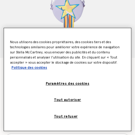
Nous utilisons des cookies propriétaires, des cookies tiers et des
technologies similaires pour améliorer votre expérience de navigation
sur Stella McCartney, vous envoyer des publicités et du contenu
personnalisés et analyser l’utilisation du site. En cliquant sur « Tout
accepter » vous accepter le stockage de cookies sur votre dispositif.
Sac a bandouliere graphique avec etoile et franges
Politique des cookies
Prix réduit à partir de
jusqu’à
€115.00
€69.00
Paramètres des cookies
Couleur
Violet
Tout autoriser
sélectionné
Tout refuser
Soyez informé(e) en priorité du retour en stock
Me prévenir lors du retour en stock