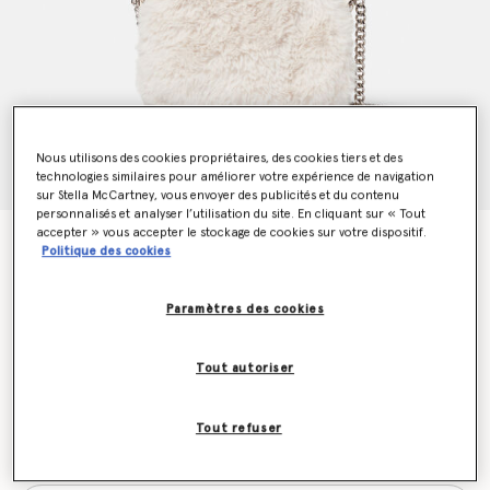
Nous utilisons des cookies propriétaires, des cookies tiers et des
technologies similaires pour améliorer votre expérience de navigation
sur Stella McCartney, vous envoyer des publicités et du contenu
personnalisés et analyser l’utilisation du site. En cliquant sur « Tout
accepter » vous accepter le stockage de cookies sur votre dispositif.
Mini cabas Falabella
Politique des cookies
Prix réduit à partir de
jusqu’à
€850.00
€595.00
Paramètres des cookies
Couleur
Ivoire
Tout autoriser
sélectionné
Tout refuser
Soyez informé(e) en priorité du retour en stock
Me prévenir lors du retour en stock