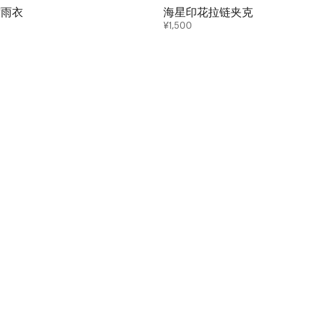
帽雨衣
海星印花拉链夹克
¥1,500