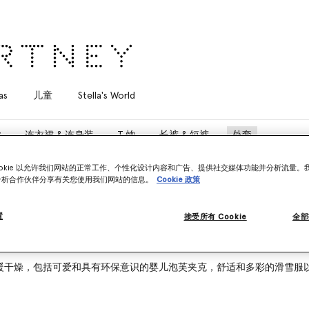
as
儿童
Stella's World
款
连衣裙 & 连身装
T 恤
长裤 & 短裤
外套
ookie 以允许我们网站的正常工作、个性化设计内容和广告、提供社交媒体功能并分析流量。
分析合作伙伴分享有关您使用我们网站的信息。
Cookie 政策
置
接受所有 Cookie
全部
暖干燥，包括可爱和具有环保意识的婴儿泡芙夹克，舒适和多彩的滑雪服