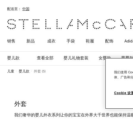
跳转至主要内容
跳转至脚注内容
配送至：
中国
销售
新品
成衣
手袋
鞋履
配饰
Adid
婴儿款
查看全部
婴儿礼物套装
女婴款
男婴
儿童
婴儿款
外套 (5)
我们使用 C
体、广告和
Cookie 设
外套
我们奢华的婴儿外衣系列让你的宝宝在外界大千世界也能保持温