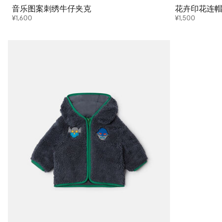
音乐图案刺绣牛仔夹克
花卉印花连
¥1,600
¥1,500