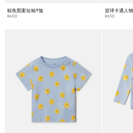
鲸鱼图案短袖T恤
篮球卡通人物
¥600
¥650