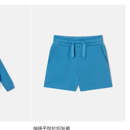
抽绳平纹针织短裤