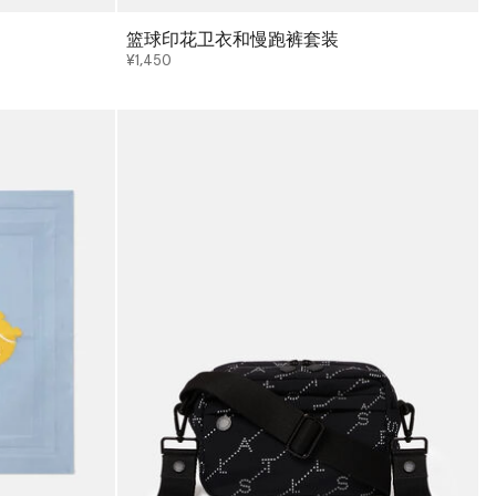
篮球印花卫衣和慢跑裤套装
¥1,450