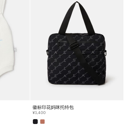
徽标印花妈咪托特包
¥3,400
已选