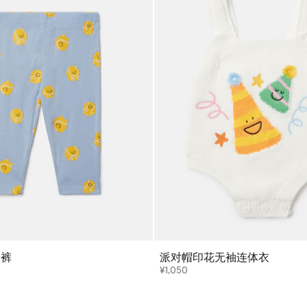
身裤
派对帽印花无袖连体衣
¥1,050