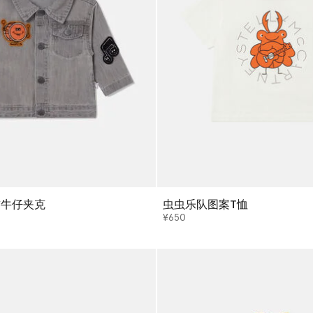
绣牛仔夹克
虫虫乐队图案T恤
¥650