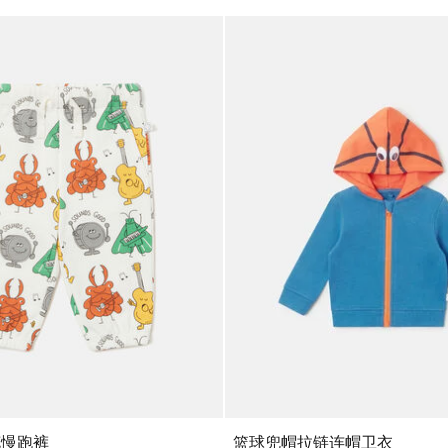
花慢跑裤
篮球兜帽拉链连帽卫衣