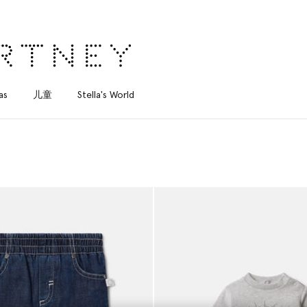
as
儿童
Stella's World