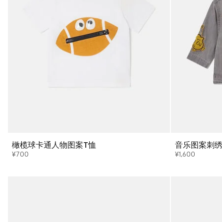
橄榄球卡通人物图案T恤
音乐图案刺
¥700
¥1,600