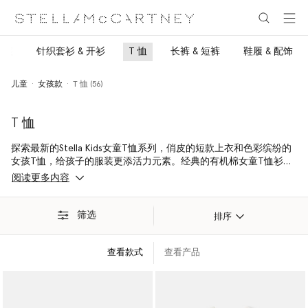
跳转至主要内容
跳转至脚注内容
身装
针织套衫 & 开衫
T 恤
长裤 & 短裤
鞋履 & 配饰
儿童
女孩款
T 恤 (56)
T 恤
探索最新的Stella Kids女童T恤系列，俏皮的短款上衣和色彩缤纷的
女孩T恤，给孩子的服装更添活力元素。经典的有机棉女童T恤衫采
用可持续材料制成，确保舒适和环保。
阅读更多内容
筛选
排序
查看款式
查看产品