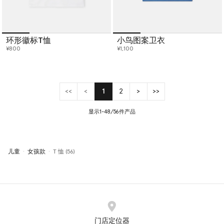
环形徽标T恤
小鸟图案卫衣
¥800
¥1,100
<<
<
1
2
>
>>
(current)
显示1-48/56件产品
儿童
女孩款
T 恤 (56)
门店定位器