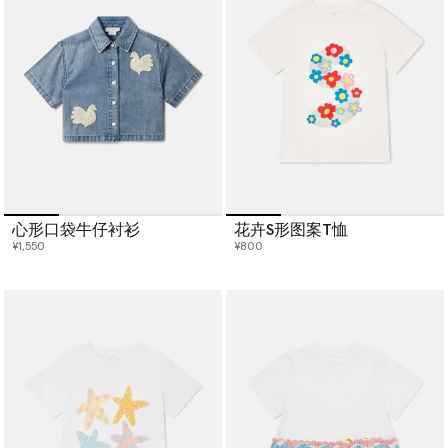
心形口袋牛仔衬衫
花卉S形图案T恤
¥1,550
¥800