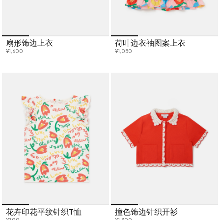
扇形饰边上衣
荷叶边衣袖图案上衣
¥1,600
¥1,050
花卉印花平纹针织T恤
撞色饰边针织开衫