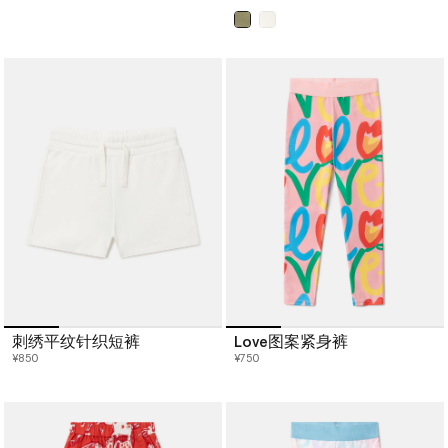
已选
刺绣平纹针织短裤
Love图案紧身裤
¥850
¥750