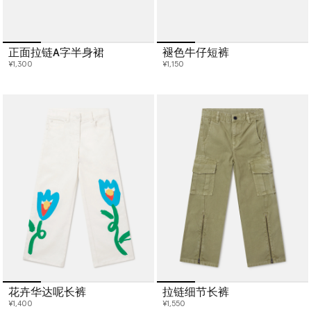
正面拉链A字半身裙
褪色牛仔短裤
¥1,300
¥1,150
花卉华达呢长裤
拉链细节长裤
¥1,400
¥1,550