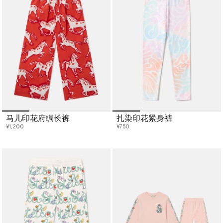
马儿印花府绸长裤
扎染印花紧身裤
¥1,200
¥750