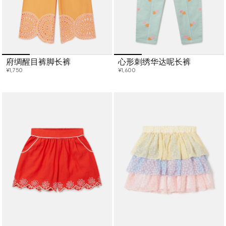
府绸醒目裤脚长裤
心形刺绣华达呢长裤
¥1,750
¥1,600