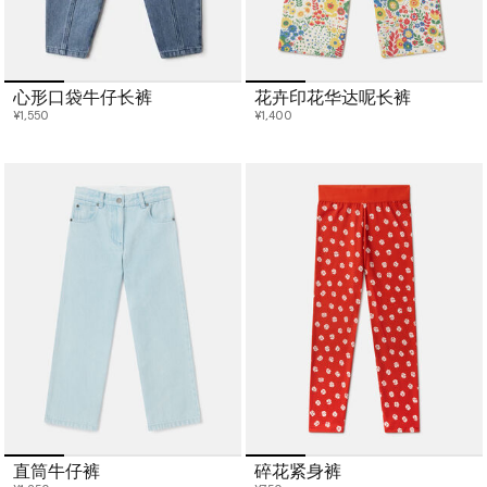
心形口袋牛仔长裤
花卉印花华达呢长裤
¥1,550
¥1,400
直筒牛仔裤
碎花紧身裤