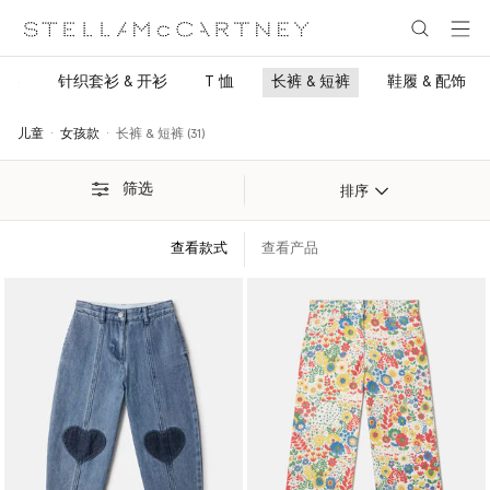
跳转至主要内容
跳转至脚注内容
身装
针织套衫 & 开衫
T 恤
长裤 & 短裤
鞋履 & 配饰
儿童
女孩款
长裤 & 短裤 (31)
筛选
排序
查看款式
查看产品