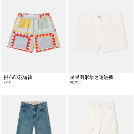
拼布印花短裤
星星图形华达呢短裤
¥950
¥1,200