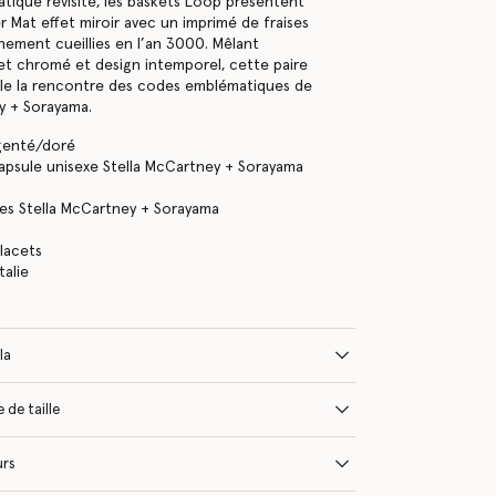
ique revisité, les baskets Loop présentent
r Mat effet miroir avec un imprimé de fraises
chement cueillies en l’an 3000. Mêlant
et chromé et design intemporel, cette paire
eille la rencontre des codes emblématiques de
y + Sorayama.
rgenté/doré
apsule unisexe Stella McCartney + Sorayama
ses Stella McCartney + Sorayama
lacets
talie
la
 de taille
urs