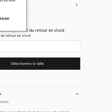
ies sur votre
Sélectionnez la taille (Italian)
efuser
les
(e) en priorité du retour en stock
s du retour en stock
Sélectionnez la taille
le
848945