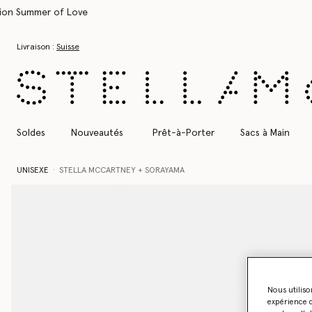
Aller au contenu principal
Aller au contenu du bas de page
Livraison :
Suisse
Soldes
Nouveautés
Prêt-à-Porter
Sacs à Main
UNISEXE
STELLA MCCARTNEY + SORAYAMA
Nous utiliso
expérience d