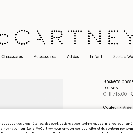
Livraison Express gratuite sur toutes les commandes
Chaussures
Accessoires
Adidas
Enfant
Stella's Wo
Baskets bass
fraises
Prix réduit à 
ju
CHF715.00
Couleur
Arge
sélectionné
ns des cookies propriétaires, des cookies tiers et des technologies similaires pour amé
e navigation sur Stella McCartney, vous envoyer des publicités et du contenu personna