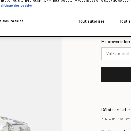
tilisation du site. En cliquant sur « Tout accepter » vous accepter le stockage de cook
olitique des cookies
s des cookies
Tout autoriser
Tout r
Tableau des tail
Soyez informé
Me prévenir lor
Détails de l’artic
Article
810379E001