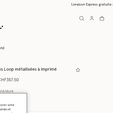
rld
es Loop métallisées à imprimé
partir de
squ’à
CHF357.50
nté/doré
liorer votre
lisés et