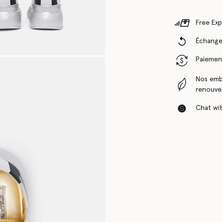
Free Exp
Échanges
Paiement
Nos emba
renouvel
Chat with