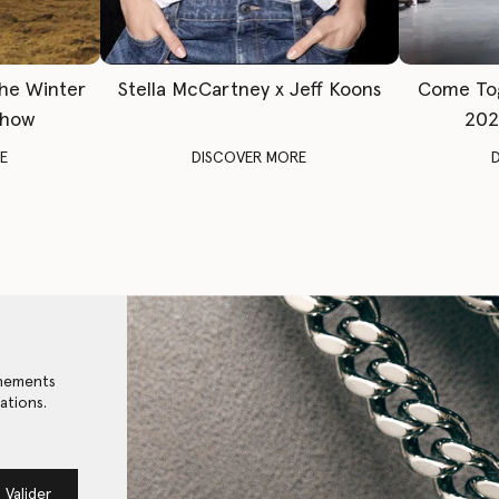
The Winter
Stella McCartney x Jeff Koons
Come To
Show
202
E
DISCOVER MORE
énements
ations.
Valider