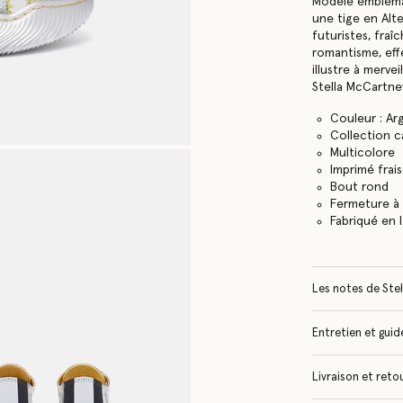
Modèle emblémat
une tige en Alte
futuristes, fraî
romantisme, eff
illustre à merv
Stella McCartne
Couleur : A
Collection c
Multicolore
Imprimé frai
Bout rond
Fermeture à 
Fabriqué en I
Les notes de Stel
Entretien et guide
Livraison et reto