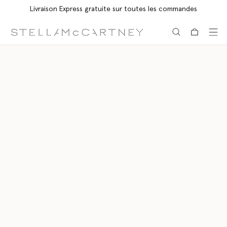
Livraison Express gratuite sur toutes les commandes
Aller au contenu principal
Aller au contenu du bas de page