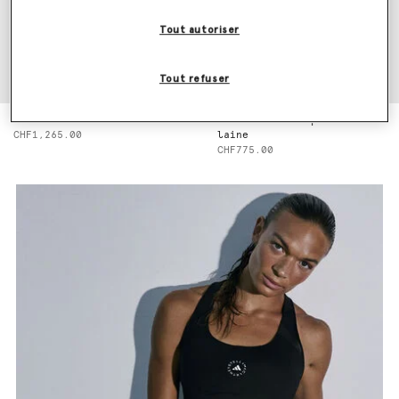
Tout autoriser
Tout refuser
Robe a bordures volantees
Pantalon droit plisse en
CHF1,265.00
laine
CHF775.00