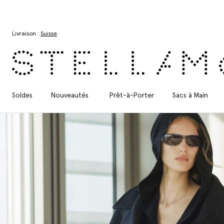
Aller au contenu principal
Aller au contenu du bas de page
Livraison :
Suisse
Soldes
Nouveautés
Prêt-à-Porter
Sacs à Main