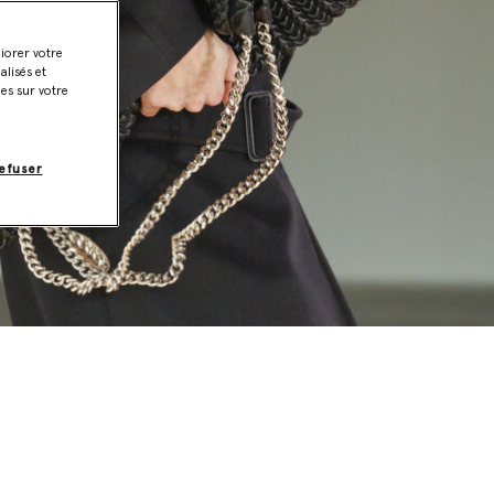
liorer votre
lisés et
ies sur votre
efuser