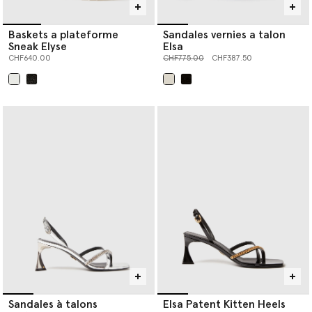
Baskets a plateforme
Sandales vernies a talon
Sneak Elyse
Elsa
Prix réduit à partir de
jusqu’à
CHF640.00
CHF775.00
CHF387.50
sélectionné
sélectionné
Sandales à talons
Elsa Patent Kitten Heels