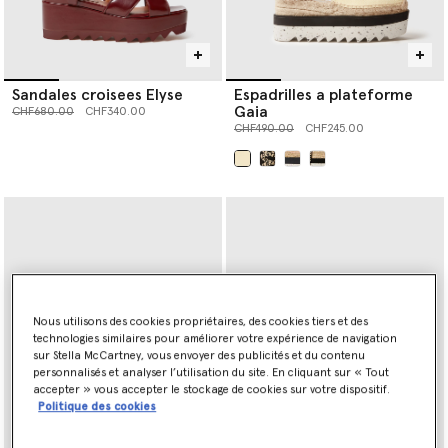
Sandales croisees Elyse
Espadrilles a plateforme
Gaia
Prix réduit à partir de
jusqu’à
CHF680.00
CHF340.00
Prix réduit à partir de
jusqu’à
CHF490.00
CHF245.00
sélectionné
Nous utilisons des cookies propriétaires, des cookies tiers et des
technologies similaires pour améliorer votre expérience de navigation
sur Stella McCartney, vous envoyer des publicités et du contenu
personnalisés et analyser l’utilisation du site. En cliquant sur « Tout
accepter » vous accepter le stockage de cookies sur votre dispositif.
Politique des cookies