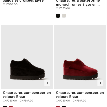
Sandales croisees Elyse
Chaussures a plateforme
monochromes Elyse en
CHF580.00
edition limitee
CHF735.00
sélectionné
Chaussures compensees en
Chaussures compensees en
velours Elyse
velours Elyse
Prix réduit à partir de
jusqu’à
Prix réduit à partir de
jusqu’à
CHF735.00
CHF367.50
CHF735.00
CHF367.50