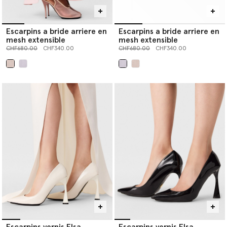
Escarpins a bride arriere en
Escarpins a bride arriere en
mesh extensible
mesh extensible
Prix réduit à partir de
jusqu’à
Prix réduit à partir de
jusqu’à
CHF680.00
CHF340.00
CHF680.00
CHF340.00
sélectionné
sélectionné