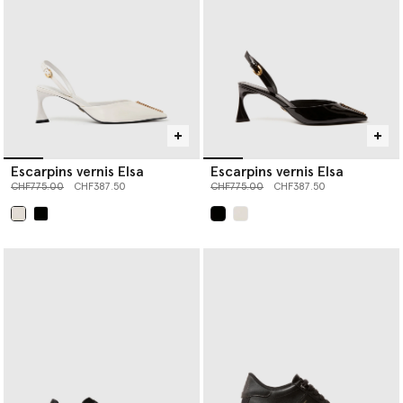
Escarpins vernis Elsa
Escarpins vernis Elsa
Prix réduit à partir de
jusqu’à
Prix réduit à partir de
jusqu’à
CHF775.00
CHF387.50
CHF775.00
CHF387.50
sélectionné
sélectionné