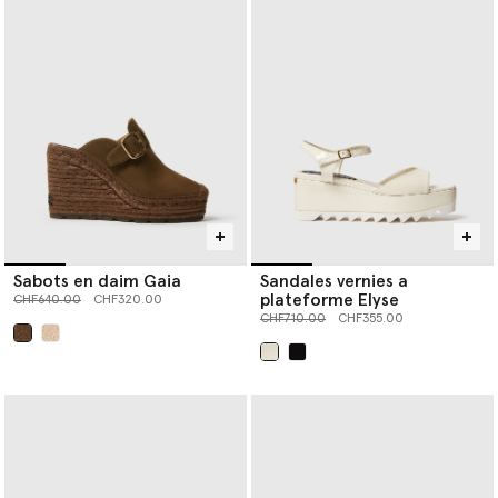
Sabots en daim Gaia
Sandales vernies a
plateforme Elyse
Prix réduit à partir de
jusqu’à
CHF640.00
CHF320.00
Prix réduit à partir de
jusqu’à
CHF710.00
CHF355.00
sélectionné
sélectionné