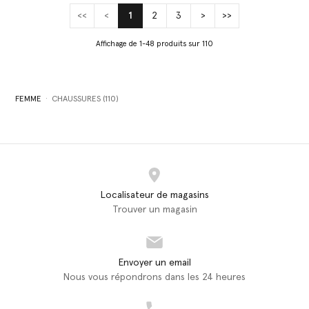
<<
<
1
2
3
>
>>
(current)
Affichage de 1-48 produits sur 110
FEMME
CHAUSSURES (110)
Localisateur de magasins
Trouver un magasin
Envoyer un email
Nous vous répondrons dans les 24 heures