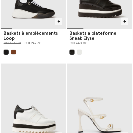
Baskets à empiècements
Baskets a plateforme
Loop
Sneak Elyse
Prix réduit à partir de
jusqu’à
CHF485.00
CHF242.50
CHF640.00
sélectionné
sélectionné