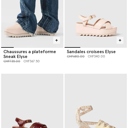
chaussures Stella McCartney ci-dessous.
Chaussures a plateforme
Sandales croisees Elyse
Sneak Elyse
Prix réduit à partir de
jusqu’à
CHF680.00
CHF340.00
Prix réduit à partir de
jusqu’à
CHF735.00
CHF367.50