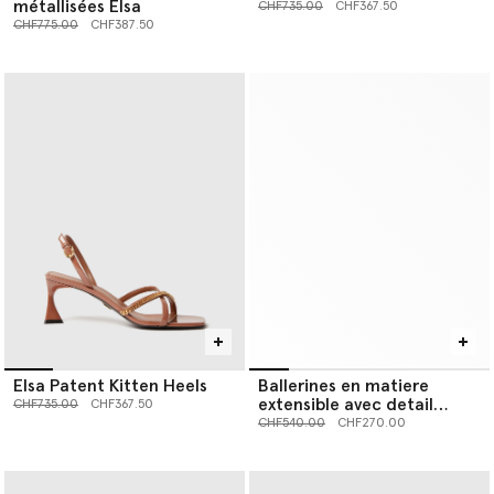
métallisées Elsa
Prix réduit à partir de
jusqu’à
CHF735.00
CHF367.50
Prix réduit à partir de
jusqu’à
CHF775.00
CHF387.50
Elsa Patent Kitten Heels
Ballerines en matiere
extensible avec detail
Prix réduit à partir de
jusqu’à
CHF735.00
CHF367.50
chaine
Prix réduit à partir de
jusqu’à
CHF540.00
CHF270.00