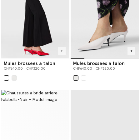
Mules brossees a talon
Mules brossees a talon
Prix réduit à partir de
jusqu’à
Prix réduit à partir de
jusqu’à
CHF640.00
CHF320.00
CHF640.00
CHF320.00
sélectionné
sélectionné