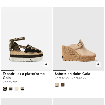
sélectionné
Espadrilles a plateforme
Sabots en daim Gaia
Gaia
Prix réduit à partir de
jusqu’à
CHF640.00
CHF320.00
CHF490.00
sélectionné
sélectionné