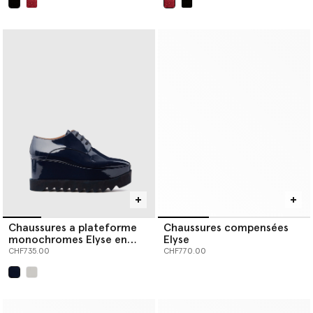
sélectionné
sélectionné
Chaussures a plateforme
Chaussures compensées
monochromes Elyse en
Elyse
edition limitee
CHF735.00
CHF770.00
sélectionné