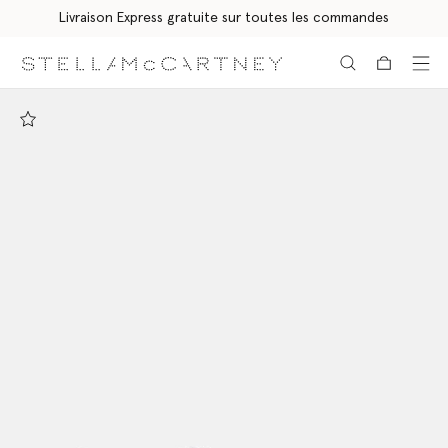
Livraison Express gratuite sur toutes les commandes
Aller au contenu principal
Aller au contenu du bas de page