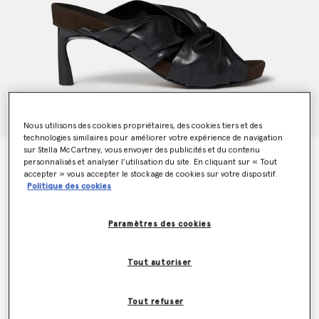
Nous utilisons des cookies propriétaires, des cookies tiers et des
technologies similaires pour améliorer votre expérience de navigation
sur Stella McCartney, vous envoyer des publicités et du contenu
Mules Terra torsadées en Alter Mat
personnalisés et analyser l’utilisation du site. En cliquant sur « Tout
Prix réduit à partir de
jusqu’à
CHF715.00
CHF429.00
accepter » vous accepter le stockage de cookies sur votre dispositif.
Politique des cookies
Couleur
Noir nuit
Paramètres des cookies
sélectionné
Tout autoriser
Sélectionnez la taille (Italian)
Tout refuser