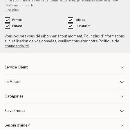
En m’abonnant à la newsletter Stella McCartney, je reconnais avoir lu la note
d'information sur la…
Lire plus
Femme
adidas
Enfant
Durabilité
Vous pouvez vous désabonner à tout moment. Pour plus d'informations
sur l'utilisation de vos données, veuillez consulter notre
Politique de
confidentialité
.
Service Client
La Maison
Catégories
Suivez-nous
Besoin d’aide ?