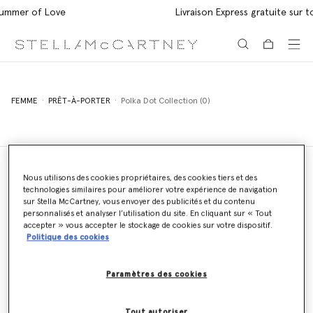
Livraison Express gratuite sur toutes les commandes
Aller au contenu principal
Aller au contenu du bas de page
FEMME
PRÊT-À-PORTER
Polka Dot Collection (0)
Nous utilisons des cookies propriétaires, des cookies tiers et des
technologies similaires pour améliorer votre expérience de navigation
Localisateur de magasins
sur Stella McCartney, vous envoyer des publicités et du contenu
Trouver un magasin
personnalisés et analyser l’utilisation du site. En cliquant sur « Tout
accepter » vous accepter le stockage de cookies sur votre dispositif.
Politique des cookies
Envoyer un email
Paramètres des cookies
Nous vous répondrons dans les 24 heures
Tout autoriser