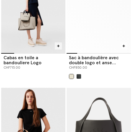
Cabas en toile a
Sac à bandoulière avec
bandouliere Logo
double logo et anse
supérieure
CHF715.00
CHF850.00
sélectionné