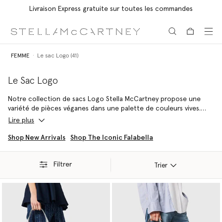
Livraison Express gratuite sur toutes les commandes
Aller au contenu principal
Aller au contenu du bas de page
FEMME
Le sac Logo (41)
Le Sac Logo
Notre collection de sacs Logo Stella McCartney propose une
variété de pièces véganes dans une palette de couleurs vives.
Sacs portés épaule ou mini sacs Stella Logo, à vous de choisir la
Lire plus
pièce idéale qui rehaussera toutes vos tenues.
Shop New Arrivals
Shop The Iconic Falabella
Filtrer
Trier