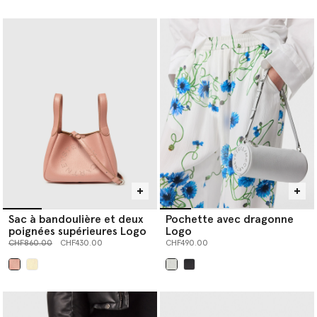
sélectionné
Sac à bandoulière et deux
Pochette avec dragonne
poignées supérieures Logo
Logo
Prix réduit à partir de
jusqu’à
CHF860.00
CHF430.00
CHF490.00
sélectionné
sélectionné