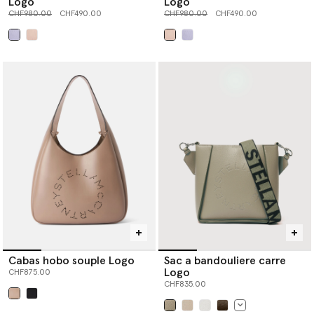
Logo
Logo
Prix réduit à partir de
jusqu’à
Prix réduit à partir de
jusqu’à
CHF980.00
CHF490.00
CHF980.00
CHF490.00
sélectionné
sélectionné
Cabas hobo souple Logo
Sac a bandouliere carre
Logo
CHF875.00
CHF835.00
sélectionné