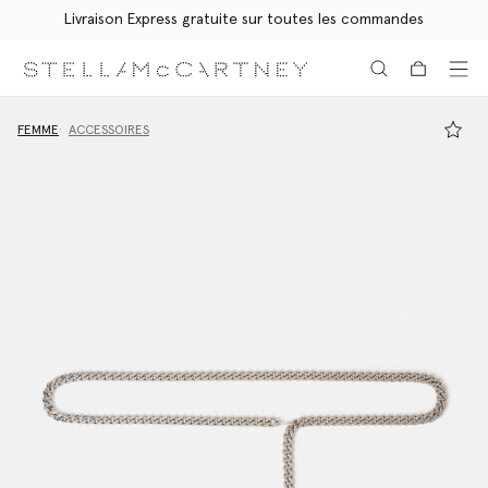
Livraison Express gratuite sur toutes les commandes
Aller au contenu principal
Aller au contenu du bas de page
FEMME
ACCESSOIRES