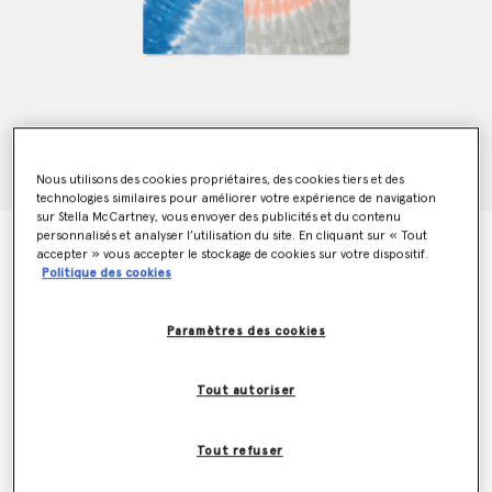
Nous utilisons des cookies propriétaires, des cookies tiers et des
technologies similaires pour améliorer votre expérience de navigation
sur Stella McCartney, vous envoyer des publicités et du contenu
personnalisés et analyser l’utilisation du site. En cliquant sur « Tout
T shirt graphique tie and dye
accepter » vous accepter le stockage de cookies sur votre dispositif.
Prix réduit à partir de
jusqu’à
CHF75.00
CHF45.00
Politique des cookies
Paramètres des cookies
Couleur
Multicolore
Tout autoriser
sélectionné
Tout refuser
Sélectionnez la taille