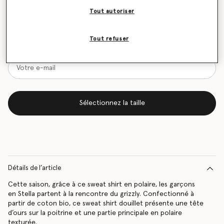
Tout autoriser
Tableau des tailles
Soyez informé(e) en priorité du retour en stock
Tout refuser
Me prévenir lors du retour en stock
Sélectionnez la taille
Détails de l’article
Cette saison, grâce à ce sweat shirt en polaire, les garçons
en Stella partent à la rencontre du grizzly. Confectionné à
partir de coton bio, ce sweat shirt douillet présente une tête
d’ours sur la poitrine et une partie principale en polaire
texturée.