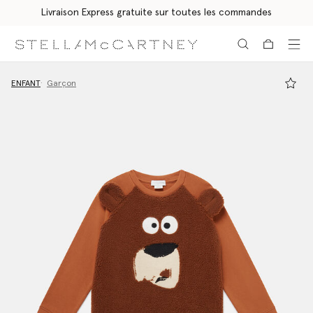
Livraison Express gratuite sur toutes les commandes
Aller au contenu principal
Aller au contenu du bas de page
ENFANT
Garçon