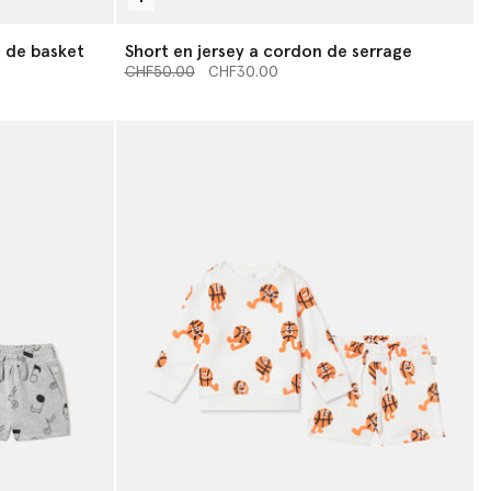
n de basket
Short en jersey a cordon de serrage
Prix réduit à partir de
jusqu’à
CHF50.00
CHF30.00