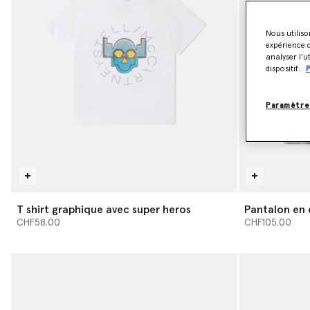
Nous utiliso
expérience d
analyser l’u
dispositif.
P
Paramètre
T shirt graphique avec super heros
Pantalon en 
heros
CHF58.00
CHF105.00