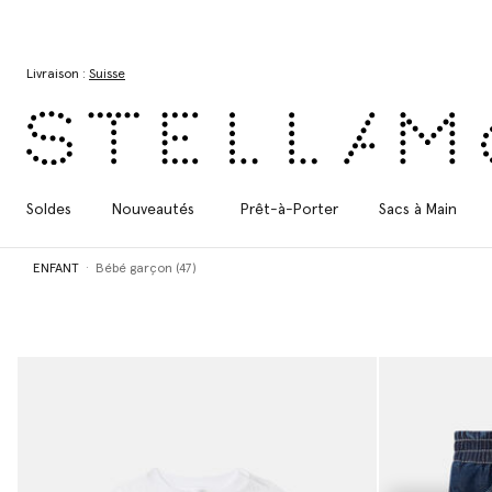
Aller au contenu principal
Aller au contenu du bas de page
Livraison :
Suisse
Soldes
Nouveautés
Prêt-à-Porter
Sacs à Main
ENFANT
Bébé garçon (47)