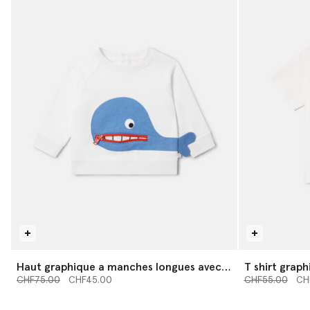
Haut graphique a manches longues avec
T shirt grap
Prix réduit à partir de
baleine
jusqu’à
Prix réduit à pa
baleine
jusqu
CHF75.00
CHF45.00
CHF55.00
CH