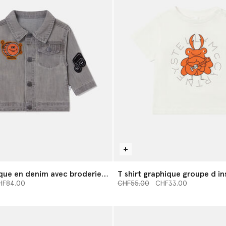
que en denim avec broderie
T shirt graphique groupe d i
rtir de
u’à
Prix réduit à partir de
jusqu’à
HF84.00
CHF55.00
CHF33.00