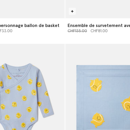
 personnage ballon de basket
Ensemble de survetement av
rtir de
’à
Prix réduit à partir de
musique
jusqu’à
F33.00
CHF135.00
CHF81.00