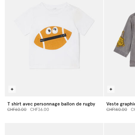
T shirt avec personnage ballon de rugby
Veste graphi
Prix réduit à partir de
jusqu’à
Prix réduit à pa
musique
jusq
CHF60.00
CHF36.00
CHF140.00
C