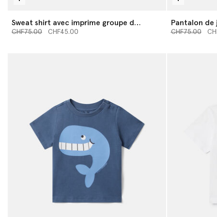
Sweat shirt avec imprime groupe d
Pantalon de 
Prix réduit à partir de
insectes
jusqu’à
Prix réduit à pa
d insectes
jusqu
CHF75.00
CHF45.00
CHF75.00
CH