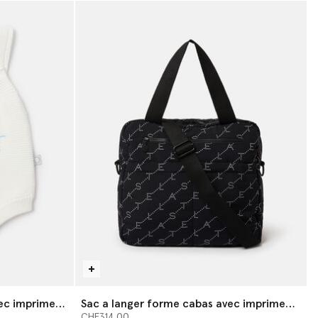
ec imprime
Sac a langer forme cabas avec imprime
logo
CHF314.00