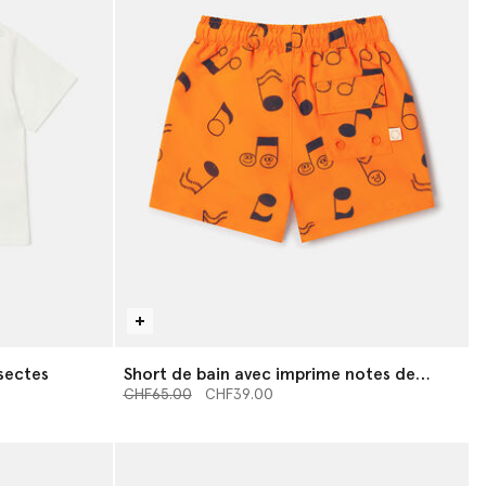
nsectes
Short de bain avec imprime notes de
Prix réduit à partir de
musique
jusqu’à
CHF65.00
CHF39.00