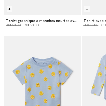
T shirt graphique a manches courtes avec
T shirt avec
Prix réduit à partir de
baleine
jusqu’à
Prix réduit à pa
jusqu
CHF50.00
CHF30.00
CHF55.00
CH