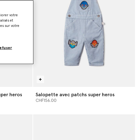
liorer votre
lisés et
ies sur votre
efuser
uper heros
Salopette avec patchs super heros
CHF156.00