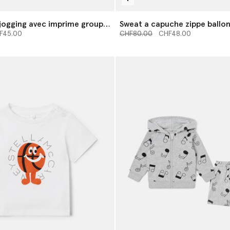
jogging avec imprime groupe
Sweat a capuche zippe ballo
rtir de
’à
Prix réduit à partir de
jusqu’à
F45.00
CHF80.00
CHF48.00