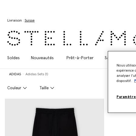
Aller au contenu principal
Aller au contenu du bas de page
Livraison :
Suisse
Soldes
Nouveautés
Prêt-à-Porter
Sacs à Main
Nous utiliso
expérience d
ADIDAS
Adidas Sets (1)
analyser l’u
dispositif.
P
Couleur
Taille
Paramètre