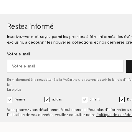
Restez informé
Inscrivez-vous et soyez parmi les premiers à être informés des év
exclusifs, à découvrir les nouvelles collections et nos dernières cré
Votre e-mail
En m’abonnant à la newsletter Stella McCartney, je reconnais avoir lu la note d'inf
la…
Lire plus
Femme
adidas
Enfant
Dur
Vous pouvez vous désabonner à tout moment. Pour plus d'informations s
l'utilisation de vos données, veuillez consulter notre
Politique de confiden