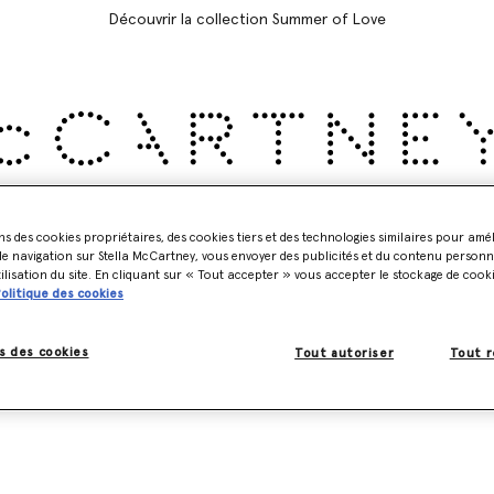
Découvrir la collection Summer of Love
Chaussures
Accessoires
Adidas
Enfant
Stella's Wo
ns des cookies propriétaires, des cookies tiers et des technologies similaires pour amé
e navigation sur Stella McCartney, vous envoyer des publicités et du contenu personna
tilisation du site. En cliquant sur « Tout accepter » vous accepter le stockage de cook
olitique des cookies
s des cookies
Tout autoriser
Tout r