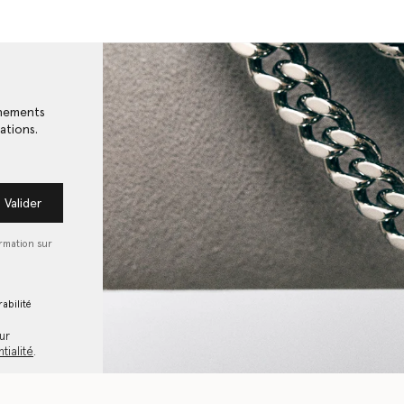
énements
ations.
Valider
ormation sur
abilité
ur
tialité
.