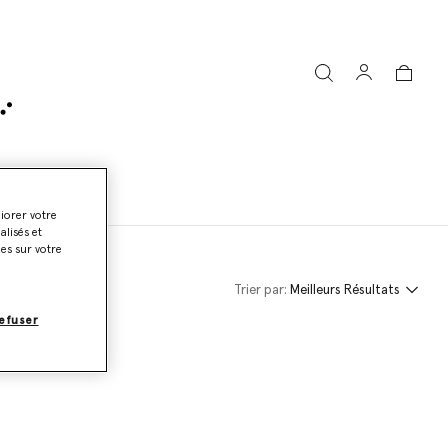
rld
liorer votre
lisés et
ies sur votre
Trier par:
Meilleurs Résultats
efuser