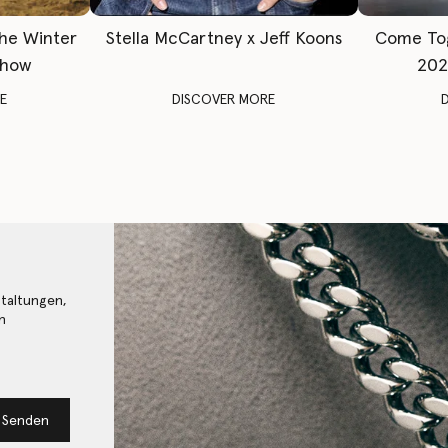
The Winter
Stella McCartney x Jeff Koons
Come To
Show
202
E
DISCOVER MORE
staltungen,
n
Senden