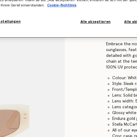
zu analysieren. Indem Sie auf „Alle akzeptieren" klicken, erklären Sie sich mit der Spe
Find in store
 Ihrem Gerät einverstanden.
Cookie-Richtlinie
Produktdetails
nstellungen
Alle akzeptieren
Alle a
Artikel
910030PE0
Embrace the nou
sunglasses, feat
detailed with g
chain at the te
100% UV protec
Colour: Whi
Style: Sleek 
Front/Temple
Lens: Solid 
Lens width:
Lens categor
Glossy white
Endura gold 
Stella McCar
All of our e
Croc case, r