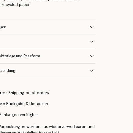
 recycled paper.
ngen
uktpflege und Passform
ksendung
ress Shipping on all orders
ose Rückgabe & Umtausch
 Zahlungen verfügbar
Verpackungen werden aus wiederverwertbaren und
erbaren Materialien hergestellt.