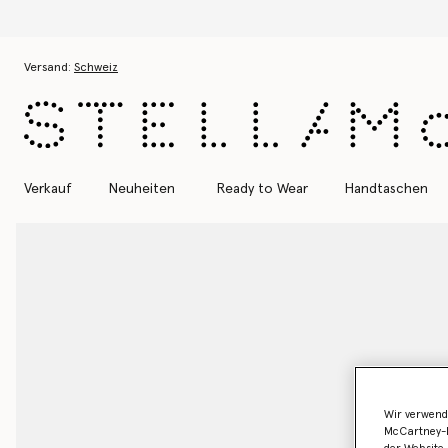
Zum Hauptinhalt
Zum Inhalt der Fußzeile
Versand:
Schweiz
Verkauf
Neuheiten
Ready to Wear
Handtaschen
Wir verwend
McCartney-B