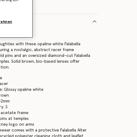
icherung von
blehnen
0019075U
ghties with these opaline white Falabella
uring a nostalgic, abstract racer frame
old pins and an oversized diamond-cut Falabella
mples. Solid brown, bio-based lenses offer
tion.
te
racer
: Glossy opaline white
brown
 52mm
y: 3
 acetate frame
pins at temples
tney logo on arms
yewear comes with a protective Falabella Alter
ecycled polyester cleaning cloth and leaflet