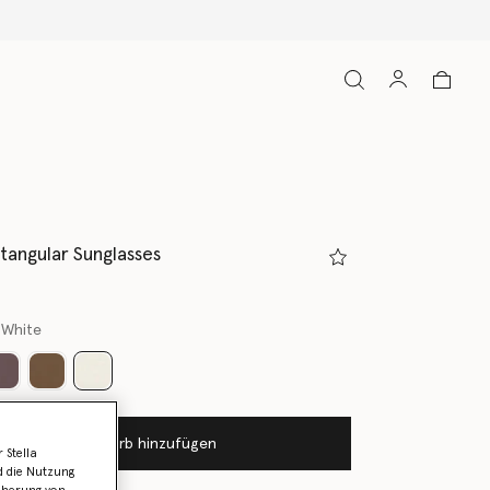
ctangular Sunglasses
 White
ausgewählt
Zum Warenkorb hinzufügen
 Stella
d die Nutzung