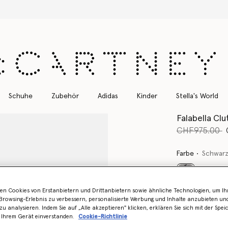
Kostenloser Expressversand für alle Bestellungen
Schuhe
Zubehör
Adidas
Kinder
Stella's World
Falabella Clu
Preis reduzie
b
CHF975.00
Farbe
Schwar
ausgewählt
en Cookies von Erstanbietern und Drittanbietern sowie ähnliche Technologien, um Ihr
Erfahren Sie 
rowsing-Erlebnis zu verbessern, personalisierte Werbung und Inhalte anzubieten un
Lager ist
zu analysieren. Indem Sie auf „Alle akzeptieren" klicken, erklären Sie sich mit der Spe
 Ihrem Gerät einverstanden.
Cookie-Richtlinie
Benachrichtigen