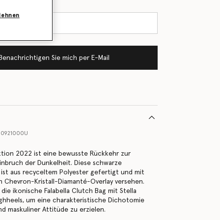
blehnen
Benachrichtigen Sie mich per E-Mail
00921000U
ktion 2022 ist eine bewusste Rückkehr zur
inbruch der Dunkelheit. Diese schwarze
 ist aus recyceltem Polyester gefertigt und mit
en Chevron-Kristall-Diamanté-Overlay versehen.
die ikonische Falabella Clutch Bag mit Stella
ghheels, um eine charakteristische Dichotomie
nd maskuliner Attitüde zu erzielen.