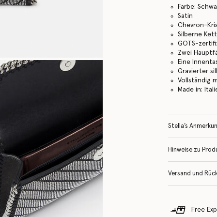
Farbe: Schwa
Satin
Chevron-Kris
Silberne Ket
GOTS-zertif
Zwei Hauptf
Eine Innent
Gravierter s
Vollständig 
Made in: Ital
Stella’s Anmerku
Hinweise zu Prod
Versand und Rüc
Free Exp