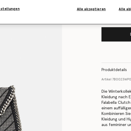
vorrätig ist
nstellungen
Alle akzeptieren
Alle a
Produktdetails
Artikel
7B0023WP
Die Winterkolle
Kleidung nach E
Falabella Clutch
einem auffällig
Kombinieren Sie 
Kleidung und Hi
aus femininer u