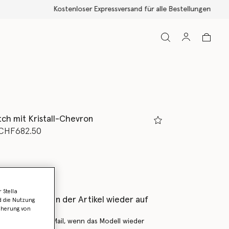
tch mit Kristall-Chevron
rt von
is
CHF682.50
z
 Stella
als Erstes, wenn der Artikel wieder auf
d die Nutzung
icherung von
 Sie mich per E-Mail, wenn das Modell wieder