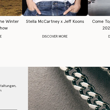
The Winter
Stella McCartney x Jeff Koons
Come To
Show
202
E
DISCOVER MORE
staltungen,
n