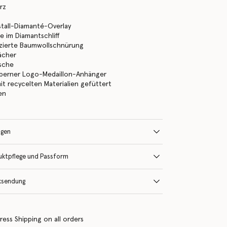
rz
tall-Diamanté-Overlay
te im Diamantschliff
izierte Baumwollschnürung
ächer
asche
ilberner Logo-Medaillon-Anhänger
mit recycelten Materialien gefüttert
ien
ngen
uktpflege und Passform
ksendung
ress Shipping on all orders