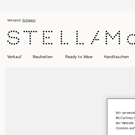
Zum Hauptinhalt
Zum Inhalt der Fußzeile
Versand:
Schweiz
Verkauf
Neuheiten
Ready to Wear
Handtaschen
Wir verwend
McCartney-B
der Website 
Cookies auf