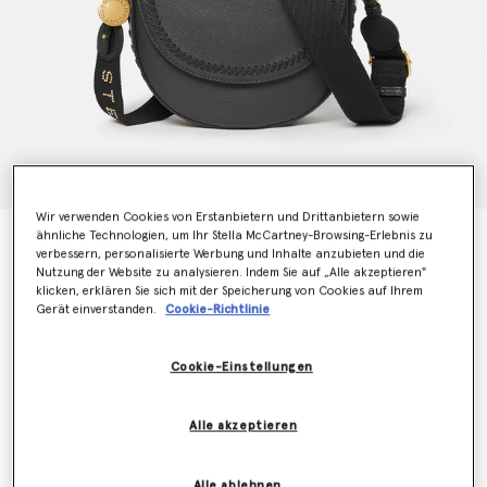
Wir verwenden Cookies von Erstanbietern und Drittanbietern sowie
ähnliche Technologien, um Ihr Stella McCartney-Browsing-Erlebnis zu
Mittelgroße Frayme MIRUM® Umhängetasche mit
verbessern, personalisierte Werbung und Inhalte anzubieten und die
Umschlag
Nutzung der Website zu analysieren. Indem Sie auf „Alle akzeptieren"
CHF1,535.00
klicken, erklären Sie sich mit der Speicherung von Cookies auf Ihrem
Gerät einverstanden.
Cookie-Richtlinie
Farbe
Schwarz
Cookie-Einstellungen
ausgewählt
Alle akzeptieren
Erfahren Sie als Erstes, wenn der Artikel wieder auf
Lager ist
Alle ablehnen