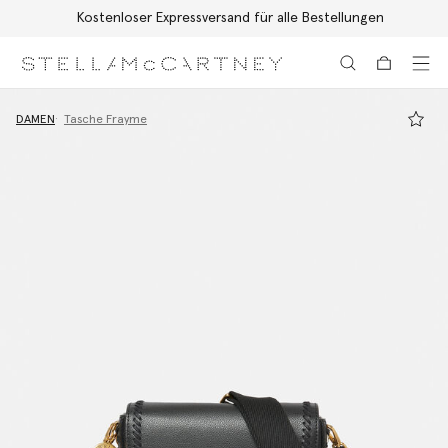
Kostenloser Expressversand für alle Bestellungen
Zum Hauptinhalt
Zum Inhalt der Fußzeile
DAMEN
Tasche Frayme