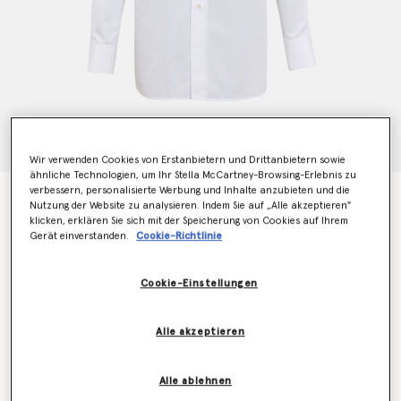
Wir verwenden Cookies von Erstanbietern und Drittanbietern sowie
ähnliche Technologien, um Ihr Stella McCartney-Browsing-Erlebnis zu
verbessern, personalisierte Werbung und Inhalte anzubieten und die
Shirt mit gehaekeltem Upset Kitty Aufnaeher
Nutzung der Website zu analysieren. Indem Sie auf „Alle akzeptieren"
CHF725.00
klicken, erklären Sie sich mit der Speicherung von Cookies auf Ihrem
Gerät einverstanden.
Cookie-Richtlinie
Farbe
Reines Weiß
Cookie-Einstellungen
ausgewählt
Alle akzeptieren
Wähle die Größe aus (Italian)
Alle ablehnen