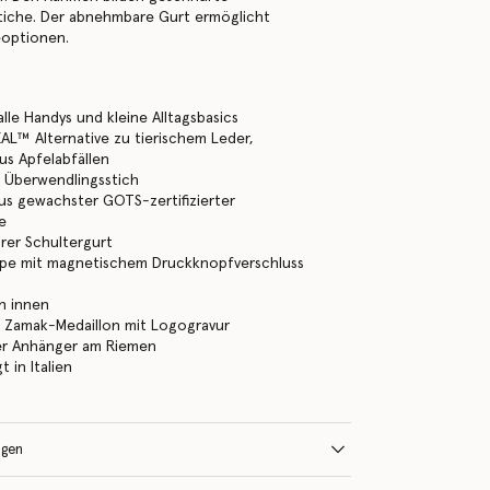
tiche. Der abnehmbare Gurt ermöglicht
geoptionen.
alle Handys und kleine Alltagsbasics
L™ Alternative zu tierischem Leder,
aus Apfelabfällen
 Überwendlingsstich
us gewachster GOTS-zertifizierter
e
arer Schultergurt
ppe mit magnetischem Druckknopfverschluss
l
h innen
s Zamak-Medaillon mit Logogravur
er Anhänger am Riemen
 in Italien
ngen