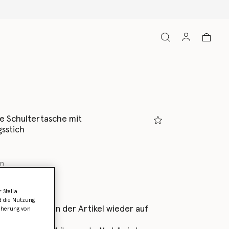
e Schultertasche mit
sstich
un
ausgewählt
 Stella
d die Nutzung
als Erstes, wenn der Artikel wieder auf
icherung von