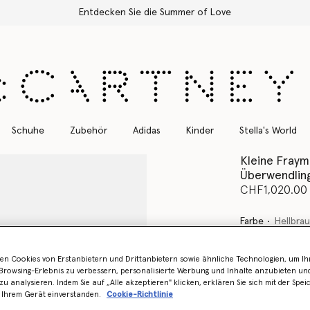
Kostenloser Expressversand für alle Bestellungen
Schuhe
Zubehör
Adidas
Kinder
Stella's World
Kleine Fraym
Überwendling
CHF1,020.00
Farbe
Hellbra
en Cookies von Erstanbietern und Drittanbietern sowie ähnliche Technologien, um Ihr
rowsing-Erlebnis zu verbessern, personalisierte Werbung und Inhalte anzubieten un
Erfahren Sie 
zu analysieren. Indem Sie auf „Alle akzeptieren" klicken, erklären Sie sich mit der Spe
 Ihrem Gerät einverstanden.
Cookie-Richtlinie
Lager ist