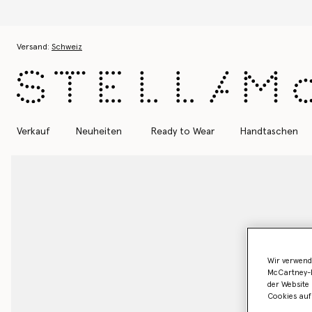
Zum Hauptinhalt
Zum Inhalt der Fußzeile
Versand:
Schweiz
Verkauf
Neuheiten
Ready to Wear
Handtaschen
Wir verwend
McCartney-B
der Website 
Cookies auf