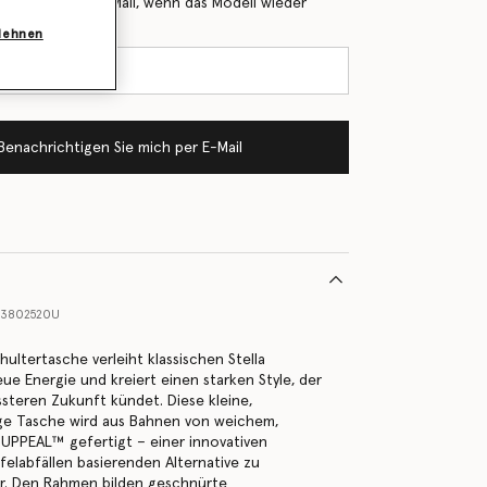
 Sie mich per E-Mail, wenn das Modell wieder
blehnen
Benachrichtigen Sie mich per E-Mail
3802520U
ultertasche verleiht klassischen Stella
e Energie und kreiert einen starken Style, der
steren Zukunft kündet. Diese kleine,
e Tasche wird aus Bahnen von weichem,
UPPEAL™ gefertigt – einer innovativen
felabfällen basierenden Alternative zu
er. Den Rahmen bilden geschnürte