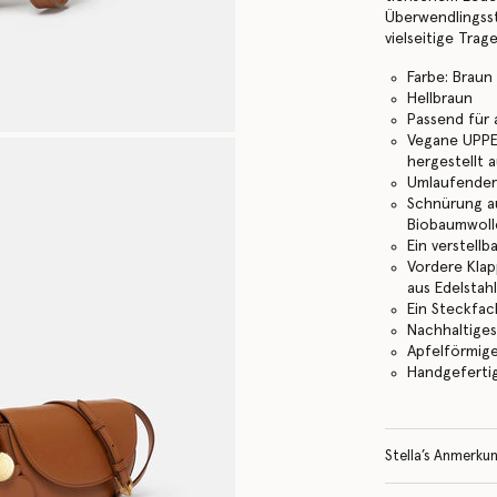
Überwendlingss
vielseitige Tra
Farbe: Braun
Hellbraun
Passend für 
Vegane UPPEA
hergestellt 
Umlaufender
Schnürung a
Biobaumwoll
Ein verstellb
Vordere Kla
aus Edelstah
Ein Steckfac
Nachhaltige
Apfelförmig
Handgefertigt
Stella’s Anmerku