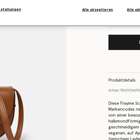
Benachrichtigen
vorrätig ist
nstellungen
Alle akzeptieren
Alle a
Produktdetails
Artikel
7B0092WP0
Diese Frayme Sch
Markencodes neu
von einer bewus
halbmondförmig
geschmeidigem 
veganen, auf Ap
tierischem Led