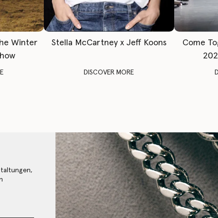
The Winter
Stella McCartney x Jeff Koons
Come To
Show
202
E
DISCOVER MORE
staltungen,
n