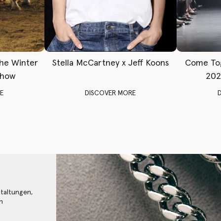
The Winter
Stella McCartney x Jeff Koons
Come To
Show
202
E
DISCOVER MORE
staltungen,
n