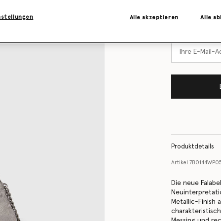
Erfahren Sie 
Lager ist
nstellungen
Alle akzeptieren
Alle a
Benachrichtigen
vorrätig ist
Produktdetails
Artikel
7B0144WP05
Die neue Falabe
Neuinterpretati
Metallic-Finish 
charakteristisc
Messing und rec