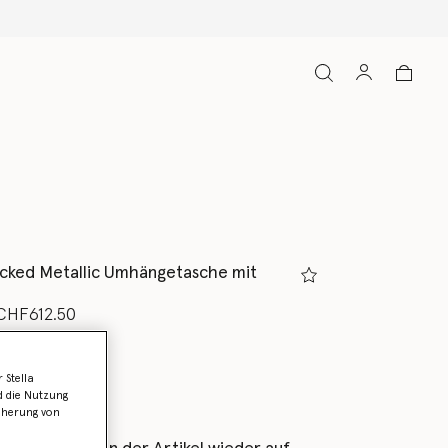
acked Metallic Umhängetasche mit
rt von
is
CHF612.50
au
 Stella
d die Nutzung
icherung von