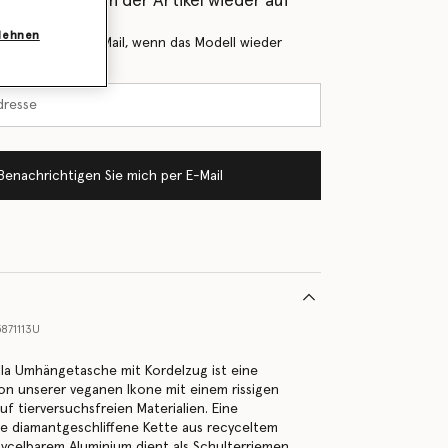
als Erstes, wenn der Artikel wieder auf
blehnen
 Sie mich per E-Mail, wenn das Modell wieder
Benachrichtigen Sie mich per E-Mail
871113U
lla Umhängetasche mit Kordelzug ist eine
on unserer veganen Ikone mit einem rissigen
auf tierversuchsfreien Materialien. Eine
he diamantgeschliffene Kette aus recyceltem
ycelbarem Aluminium dient als Schulterriemen.