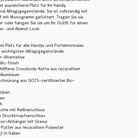
et ausreichend Platz für Ihr Handy,
d Alltagsgegenstände. Sie ist vollständig mit
f mit Monogramm gefüttert. Tragen Sie sie
er oder hängen Sie sie um Ihr Outfit für einen
ges- und Abend-Look.
m Platz für alle Handys und Portemonnaies
e wichtigsten Alltagsgegenstände
-Alternative
llic-Finish
hliffene Crossbody-Kette aus recyceltem
 Aluminium
chnürung aus GOTS-zertifizierter Bio-
 oben
men
ch
sche mit Reißverschluss
r Druckknopfverschluss
lon-Anhänger mit Gravur
utter aus recyceltem Polyester
 in Italien