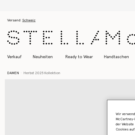
Zum Hauptinhalt
Zum Inhalt der Fußzeile
Versand:
Schweiz
Verkauf
Neuheiten
Ready to Wear
Handtaschen
DAMEN
Herbst 2025 Kollektion
Wir verwend
McCartney-B
der Website 
Cookies auf