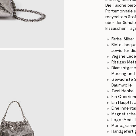
Die Tasche biet
Portemonnaie un
recyceltem Stof
über der Schult
klassischen Ta
Farbe: Silber
Bietet beque
sowie für di
Vegane Leder
Rissiges Meta
Diamantgesc
Messing und
Gewachste S
Baumwolle
Zwei Henkel
Ein Querrie
Ein Hauptfa
Eine Innenta
Magnetische
Logo-Medail
Monogramm-F
Handgefertigt