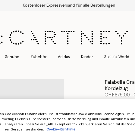
Kostenloser Expressversand für alle Bestellungen
Schuhe
Zubehör
Adidas
Kinder
Stella's World
Falabella Cr
Kordelzug
Preis reduzie
b
CHF875.00
Farbe
Stahlgr
en Cookies von Erstanbietern und Drittanbietern sowie ähnliche Technologien, um Ihr
rowsing-Erlebnis zu verbessern, personalisierte Werbung und Inhalte anzubieten un
ausgewählt
zu analysieren. Indem Sie auf „Alle akzeptieren" klicken, erklären Sie sich mit der Spe
 Ihrem Gerät einverstanden.
Cookie-Richtlinie