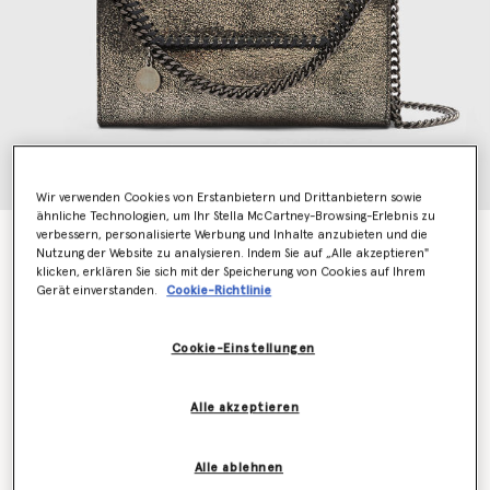
Wir verwenden Cookies von Erstanbietern und Drittanbietern sowie
ähnliche Technologien, um Ihr Stella McCartney-Browsing-Erlebnis zu
verbessern, personalisierte Werbung und Inhalte anzubieten und die
Umhänge-Portemonnaie Falabella
Nutzung der Website zu analysieren. Indem Sie auf „Alle akzeptieren"
CHF585.00
klicken, erklären Sie sich mit der Speicherung von Cookies auf Ihrem
Gerät einverstanden.
Cookie-Richtlinie
Farbe
Metallic-Dunkelgrau
Cookie-Einstellungen
ausgewählt
Alle akzeptieren
Erfahren Sie als Erstes, wenn der Artikel wieder auf
Lager ist
Alle ablehnen
Benachrichtigen Sie mich per E-Mail, wenn das Modell wieder