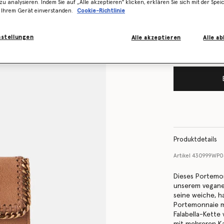
Lager ist
zu analysieren. Indem Sie auf „Alle akzeptieren" klicken, erklären Sie sich mit der Spe
 Ihrem Gerät einverstanden.
Cookie-Richtlinie
Benachrichtigen
vorrätig ist
nstellungen
Alle akzeptieren
Alle a
Produktdetails
Artikel
430999WP0
Dieses Portemo
unserem veganen
seine weiche, h
Portemonnaie m
Falabella-Kette
mit mehreren K