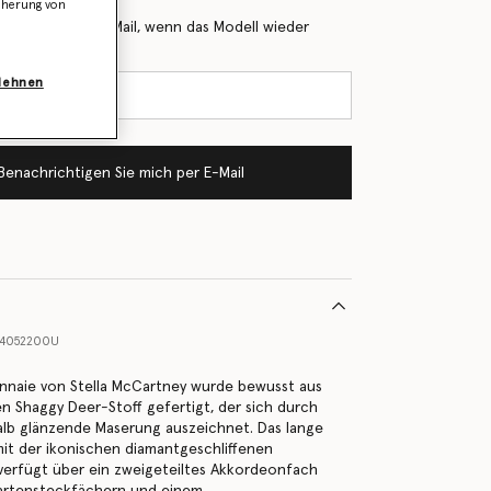
icherung von
 Sie mich per E-Mail, wenn das Modell wieder
blehnen
Benachrichtigen Sie mich per E-Mail
4052200U
nnaie von Stella McCartney wurde bewusst aus
 Shaggy Deer-Stoff gefertigt, der sich durch
alb glänzende Maserung auszeichnet. Das lange
it der ikonischen diamantgeschliffenen
 verfügt über ein zweigeteiltes Akkordeonfach
artensteckfächern und einem