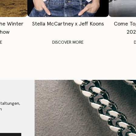
The Winter
Stella McCartney x Jeff Koons
Come To
Show
202
E
DISCOVER MORE
staltungen,
n