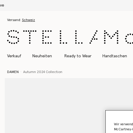
Zum Hauptinhalt
Zum Inhalt der Fußzeile
Versand:
Schweiz
Verkauf
Neuheiten
Ready to Wear
Handtaschen
DAMEN
Autumn 2024 Collection
Wir verwend
McCartney-B