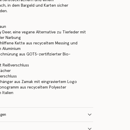
ach, in dem Bargeld und Karten sicher
den.
aun
 Deer, eine vegane Alternative zu Tierleder mit
der Narbung
liffene Kette aus recyceltem Messing und
m Aluminium
chnürung aus GOTS-zertifizierter Bio-
 Reißverschluss
fächer
erschluss
nhänger aus Zamak mit eingraviertem Logo
Monogramm aus recyceltem Polyester
n Italien
ngen