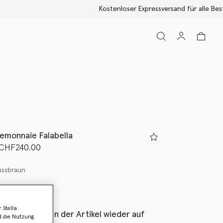
emonnaie Falabella
rt von
is
CHF240.00
ussbraun
 Stella
als Erstes, wenn der Artikel wieder auf
d die Nutzung