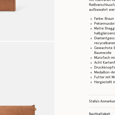
Reißverschlussf
aufbewahrt wer
Farbe: Braun
Pekannussbr
Matte Shaggy
halbglänzen
Diamantgesch
recycelbare
Gewachste S
Baumwolle
Münzfach mit
Acht Karten
Druckknopfv
Medaillon-A
Futter mit 
Hergestellt i
Stella’s Anmerku
Nachhaltigkeit