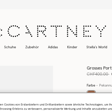
Kostenloser Expressversand für alle Bestellungen
Schuhe
Zubehör
Adidas
Kinder
Stella's World
Grosses Port
Preis reduzie
b
CHF400.00
Farbe
Pekann
ausgewählt
en Cookies von Erstanbietern und Drittanbietern sowie ähnliche Technologien, um Ihr
Erfahren Sie 
rowsing-Erlebnis zu verbessern, personalisierte Werbung und Inhalte anzubieten un