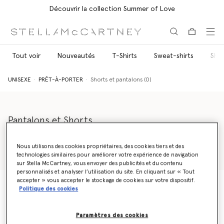
Découvrir la collection Summer of Love
Aller au contenu principal
Aller au contenu du bas de page
Tout voir
Nouveautés
T-Shirts
Sweat-shirts
Shor
UNISEXE
PRÊT-À-PORTER
Shorts et pantalons (0)
Pantalons et Shorts
Conçue pour la génération progressiste actuelle, notre
collection de pantalons et shorts unisexes laisse libre cours à
Nous utilisons des cookies propriétaires, des cookies tiers et des
l’individualité, la diversité et la positivité. Pantalons mixtes
technologies similaires pour améliorer votre expérience de navigation
Lire plus
élégants ou shorts en soie chics et sans effort, Stella McCartney
sur Stella McCartney, vous envoyer des publicités et du contenu
personnalisés et analyser l’utilisation du site. En cliquant sur « Tout
Shared propose les pièces idéales pour compléter votre garde-
accepter » vous accepter le stockage de cookies sur votre dispositif.
robe.
Politique des cookies
UNISEXE
PRÊT-À-PORTER
Shorts et pantalons (0)
Paramètres des cookies