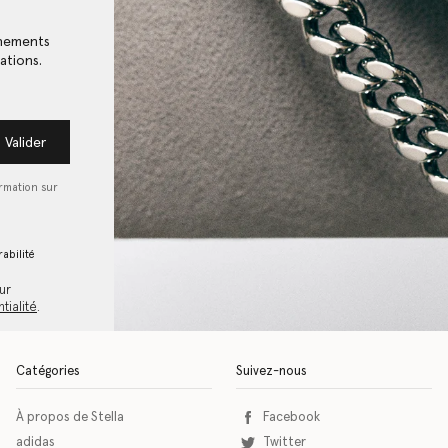
énements
ations.
Valider
ormation sur
abilité
ur
tialité
.
Catégories
Suivez-nous
À propos de Stella
Facebook
adidas
Twitter