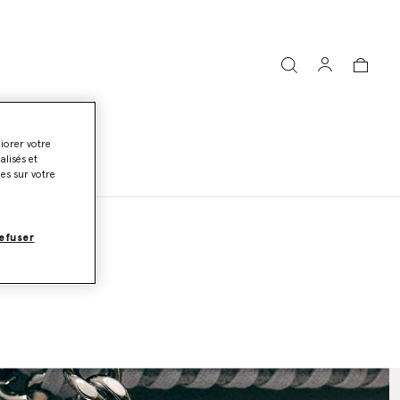
liorer votre
lisés et
ies sur votre
efuser