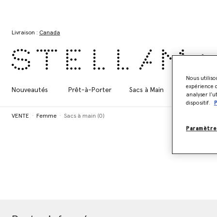
Aller au contenu principal
Aller au contenu du bas de page
Livraison :
Canada
Nous utiliso
expérience d
Nouveautés
Prêt-à-Porter
Sacs à Main
Chaussures
analyser l’u
dispositif.
P
VENTE
Femme
Sacs à main (0)
Paramètre