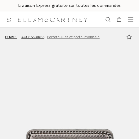
Livraison Express gratuite sur toutes les commandes
Aller au contenu principal
Aller au contenu du bas de page
FEMME
ACCESSOIRES
Portefeuilles et porte-monnaie