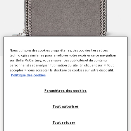
Nous utilisons des cookies propriétaires, des cookies tiers et des
technologies similaires pour améliorer votre expérience de navigation
sur Stella McCartney, vous envoyer des publicités et du contenu
Falabella Zip Continental Wallet
personnalisés et analyser l’utilisation du site. En cliquant sur « Tout
CA$755.00
accepter » vous accepter le stockage de cookies sur votre dispositif.
Politique des cookies
Paramètres des cookies
Couleur
Grey
Tout autoriser
sélectionné
Soyez informé(e) en priorité du retour en stock
Tout refuser
Me prévenir lors du retour en stock