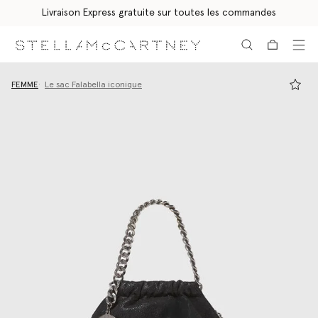
Livraison Express gratuite sur toutes les commandes
Aller au contenu principal
Aller au contenu du bas de page
FEMME
Le sac Falabella iconique