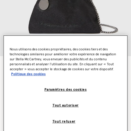
Nous utilisons des cookies propriétaires, des cookies tiers et des
technologies similaires pour améliorer votre expérience de navigation
sur Stella McCartney, vous envoyer des publicités et du contenu
Sac a bandouliere avec cordon de serrage Falabella
personnalisés et analyser l’utilisation du site. En cliquant sur « Tout
accepter » vous accepter le stockage de cookies sur votre dispositif.
CA$1,265.00
Politique des cookies
Paramètres des cookies
Couleur
Noir
Tout autoriser
sélectionné
Soyez informé(e) en priorité du retour en stock
Tout refuser
Me prévenir lors du retour en stock