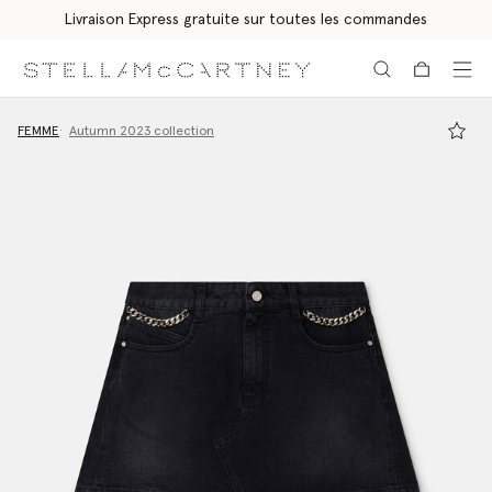
Livraison Express gratuite sur toutes les commandes
Aller au contenu principal
Aller au contenu du bas de page
FEMME
Autumn 2023 collection