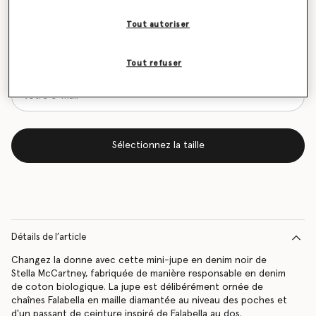
Tableau des tailles
Tout autoriser
Soyez informé(e) en priorité du retour en stock
Tout refuser
Me prévenir lors du retour en stock
Sélectionnez la taille
Détails de l’article
Changez la donne avec cette mini-jupe en denim noir de
Stella McCartney, fabriquée de manière responsable en denim
de coton biologique. La jupe est délibérément ornée de
chaînes Falabella en maille diamantée au niveau des poches et
d'un passant de ceinture inspiré de Falabella au dos.