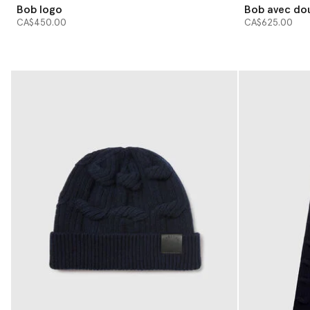
Bob logo
Bob avec dou
CA$450.00
CA$625.00