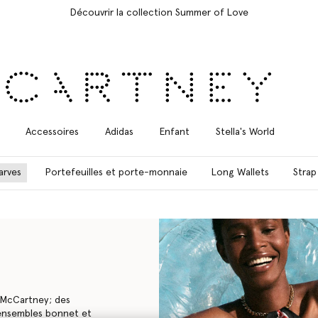
Livraison Express gratuite sur toutes les commandes
Accessoires
Adidas
Enfant
Stella's World
arves
Portefeuilles et porte-monnaie
Long Wallets
Strap
rtney ; des casquettes de
 écharpe assortis en laine
 parfait pour vous-même ou
McCartney ; des
 ensembles bonnet et