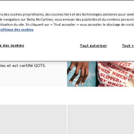
e sans cruauté est un
ns des cookies propriétaires, des cookies tiers et des technologies similaires pour amé
e navigation sur Stella McCartney, vous envoyer des publicités et du contenu personna
rs certifiée RWS (ou RAS),
tilisation du site. En cliquant sur « Tout accepter » vous accepter le stockage de cook
produite selon les normes
tifiée RWS (ou RAS), ce qui
olitique des cookies
n les normes éthiques,
 de déchets de production
s des cookies
Tout autoriser
Tout r
ois moindre que le
échets de production pré-
nt de sources
re que le cachemire vierge,
es et est certifié GOTS.