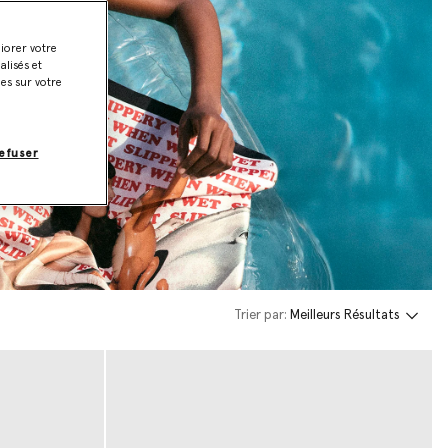
liorer votre
lisés et
ies sur votre
efuser
Trier par:
Meilleurs Résultats