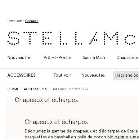
Aller au contenu principal
Aller au contenu du bas de page
Livraison :
Canada
Nouveautés
Prêt-à-Porter
Sacs à Main
Chaussures
ACCESSOIRES
Tout voir
Nouveautés
Hats and Sc
FEMME
ACCESSOIRES
Hats and Scarves (22)
Chapeaux et écharpes
Découvrez la gamme de chapeaux et d'écharpes de Stella McCa
baseball en toile de coton biologique aux ensembles bonnet et
certifiée RWS, chaque accessoire sans cruauté est un cadeau
Chapeaux et écharpes
pour un être cher.
Découvrez la gamme de chapeaux et d'écharpes de Stella 
casquettes de baseball en toile de coton biologique aux