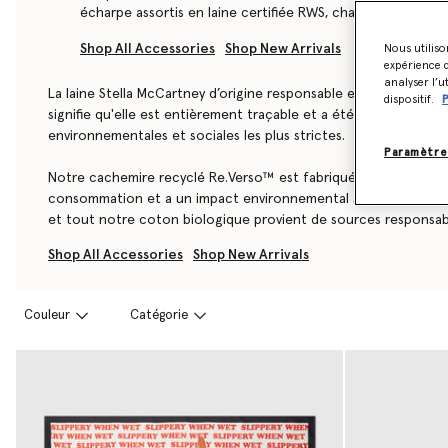
écharpe assortis en laine certifiée RWS, chaque accessoir
cadeau parfait pour vous-même ou pour un être cher.
Shop All Accessories
Shop New Arrivals
Nous utiliso
expérience d
La laine Stella McCartney d’origine responsable est toujou
analyser l’u
ce qui signifie qu'elle est entièrement traçable et a été 
La laine Stella McCartney d’origine responsable est toujours cer
dispositif.
P
éthiques, environnementales et sociales les plus strictes.
signifie qu'elle est entièrement traçable et a été produite selo
environnementales et sociales les plus strictes.
Notre cachemire recyclé Re.Verso™ est fabriqué à partir
Paramètre
pré-consommation et a un impact environnemental sept f
Notre cachemire recyclé Re.Verso™ est fabriqué à partir de d
cachemire vierge, et tout notre coton biologique provie
consommation et a un impact environnemental sept fois moind
responsables et est certifié GOTS.
et tout notre coton biologique provient de sources responsabl
Shop All Accessories
Shop New Arrivals
Couleur
Catégorie