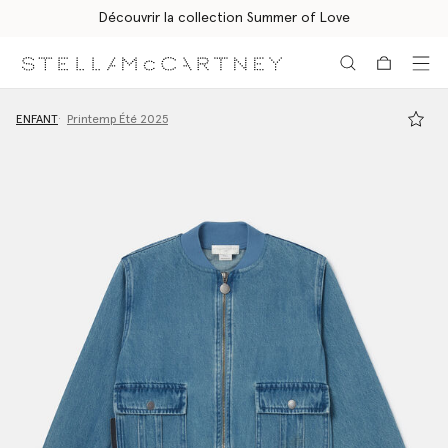
Découvrir la collection Summer of Love
Aller au contenu principal
Aller au contenu du bas de page
ENFANT
Printemp Été 2025