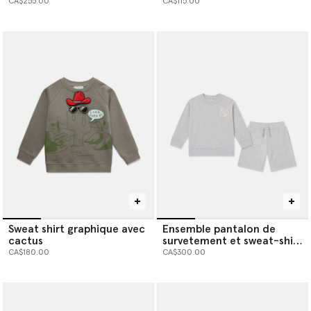
CA$255.00
CA$115.00
Sweat shirt graphique avec
Ensemble pantalon de
cactus
survetement et sweat-shirt
a logo S Wave
CA$180.00
CA$300.00