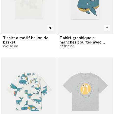
T shirt a motif ballon de
T shirt graphique a
basket
manches courtes avec
baleine
CA$120.00
CA$130.00