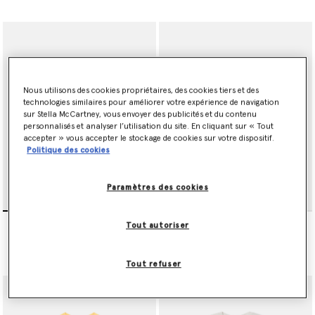
Nous utilisons des cookies propriétaires, des cookies tiers et des
technologies similaires pour améliorer votre expérience de navigation
sur Stella McCartney, vous envoyer des publicités et du contenu
personnalisés et analyser l’utilisation du site. En cliquant sur « Tout
accepter » vous accepter le stockage de cookies sur votre dispositif.
Politique des cookies
Paramètres des cookies
Sweat shirt graphique avec
Chemise a manches
Tout autoriser
cactus
courtes avec imprime
guitare
CA$165.00
CA$190.00
Tout refuser