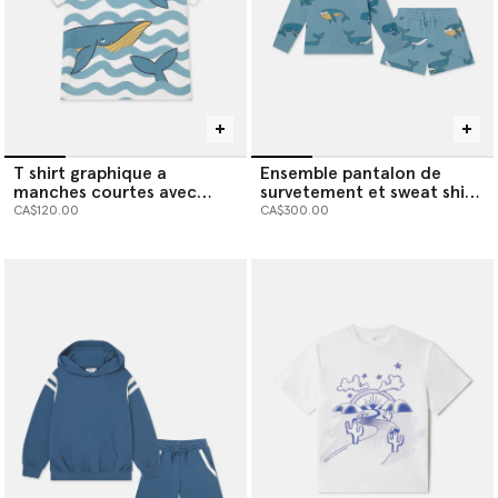
T shirt graphique a
Ensemble pantalon de
manches courtes avec
survetement et sweat shirt
baleine
avec imprime baleine
CA$120.00
CA$300.00