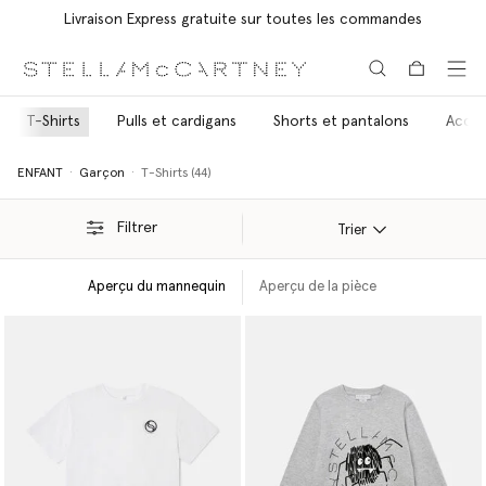
Livraison Express gratuite sur toutes les commandes
Aller au contenu principal
Aller au contenu du bas de page
T-Shirts
Pulls et cardigans
Shorts et pantalons
Acces
ENFANT
Garçon
T-Shirts (44)
Filtrer
Trier
Aperçu du mannequin
Aperçu de la pièce