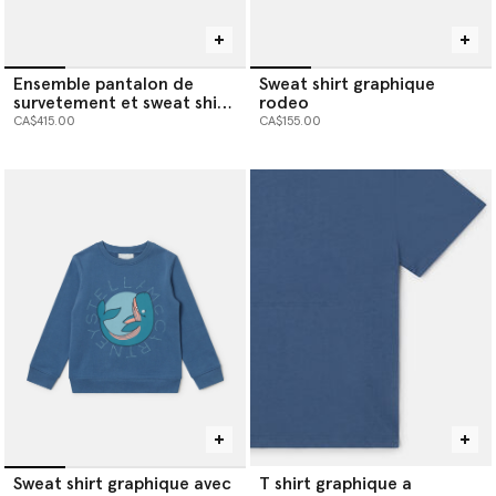
Ensemble pantalon de
Sweat shirt graphique
survetement et sweat shirt
rodeo
a logo S Wave
CA$415.00
CA$155.00
Sweat shirt graphique avec
T shirt graphique a