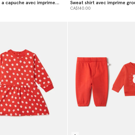
 a capuche avec imprime
Sweat shirt avec imprime gro
insectes
CA$140.00