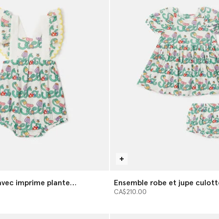
vec imprime plante
Ensemble robe et jupe culott
ella
imprime plante grimpante Ste
CA$210.00