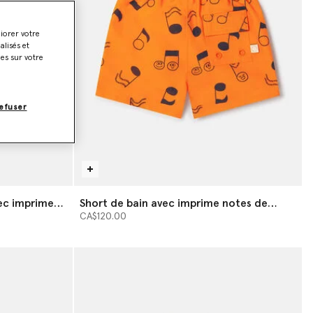
liorer votre
lisés et
ies sur votre
efuser
ec imprime
Short de bain avec imprime notes de
musique
CA$120.00