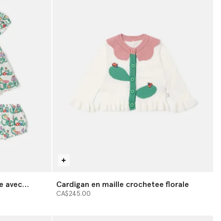
e avec
Cardigan en maille crochetee florale
lla
CA$245.00