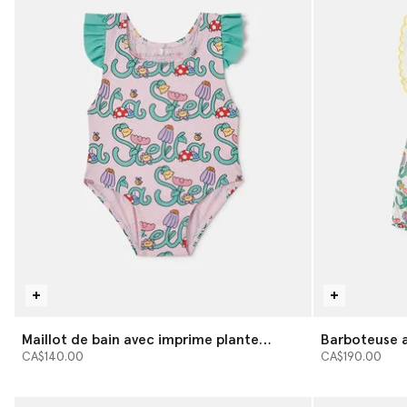
Maillot de bain avec imprime plante
Barboteuse a
grimpante Stella
grimpante St
CA$140.00
CA$190.00