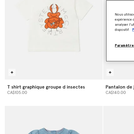
Nous utiliso
expérience d
analyser l’u
dispositif.
P
Paramètre
T shirt graphique groupe d insectes
Pantalon de 
d insectes
CA$105.00
CA$140.00