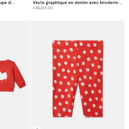
upe d
Veste graphique en denim avec broderie
musique
CA$265.00