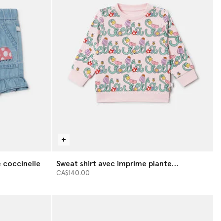
 coccinelle
Sweat shirt avec imprime plante
grimpante Stella
CA$140.00