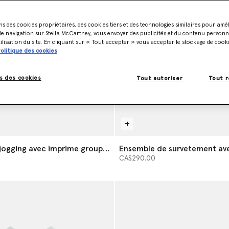
ns des cookies propriétaires, des cookies tiers et des technologies similaires pour amé
e navigation sur Stella McCartney, vous envoyer des publicités et du contenu personna
tilisation du site. En cliquant sur « Tout accepter » vous accepter le stockage de cook
olitique des cookies
s des cookies
Tout autoriser
Tout r
jogging avec imprime groupe
Ensemble de survetement av
coccinelle
CA$290.00