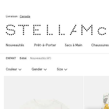
Aller au contenu principal
Aller au contenu du bas de page
Livraison :
Canada
Nouveautés
Prêt-à-Porter
Sacs à Main
Chaussures
ENFANT
Bébé
Nouveautés (47)
Couleur
Gender
Size