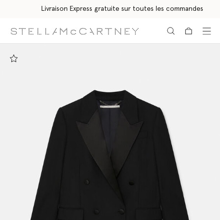
Livraison Express gratuite sur toutes les commandes
Aller au contenu principal
Aller au contenu du bas de page