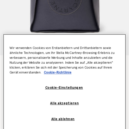
Wir verwenden Cookies von Erstanbietern und Drittanbietern sowie
ähnliche Technologien, um Ihr Stella McCartney-Browsing-Erlebnis zu
verbessern, personalisierte Werbung und Inhalte anzubieten und die
Nutzung der Website zu analysieren. Indem Sie auf „Alle akzeptieren"
Quadratische Logo-Tragetasche
klicken, erklären Sie sich mit der Speicherung von Cookies auf Ihrem
Preis reduziert von
bis
€995.00
€696.50
Gerät einverstanden.
Cookie-Richtlinie
Cookie-Einstellungen
Farbe
Indigo Mond
Alle akzeptieren
ausgewählt
Erfahren Sie als Erstes, wenn der Artikel wieder auf
Alle ablehnen
Lager ist
Benachrichtigen Sie mich per E-Mail, wenn das Modell wieder