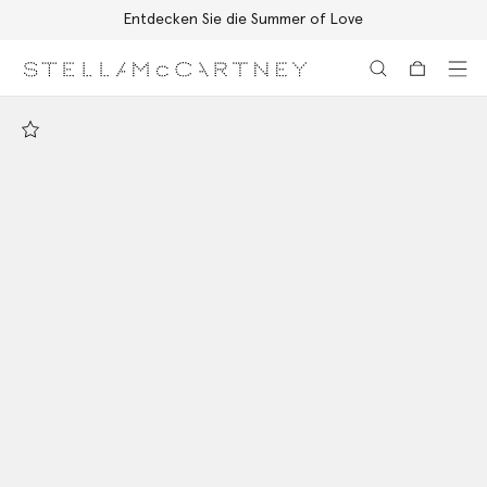
Entdecken Sie die Summer of Love
Zum Hauptinhalt
Zum Inhalt der Fußzeile