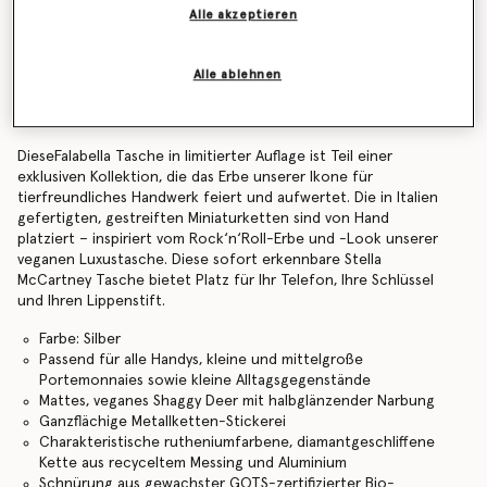
Alle akzeptieren
Find in store
Alle ablehnen
Produktdetails
DieseFalabella Tasche in limitierter Auflage ist Teil einer
exklusiven Kollektion, die das Erbe unserer Ikone für
tierfreundliches Handwerk feiert und aufwertet. Die in Italien
gefertigten, gestreiften Miniaturketten sind von Hand
platziert – inspiriert vom Rock‘n‘Roll-Erbe und -Look unserer
veganen Luxustasche. Diese sofort erkennbare Stella
McCartney Tasche bietet Platz für Ihr Telefon, Ihre Schlüssel
und Ihren Lippenstift.
Farbe: Silber
Passend für alle Handys, kleine und mittelgroße
Portemonnaies sowie kleine Alltagsgegenstände
Mattes, veganes Shaggy Deer mit halbglänzender Narbung
Ganzflächige Metallketten-Stickerei
Charakteristische rutheniumfarbene, diamantgeschliffene
Kette aus recyceltem Messing und Aluminium
Schnürung aus gewachster GOTS-zertifizierter Bio-