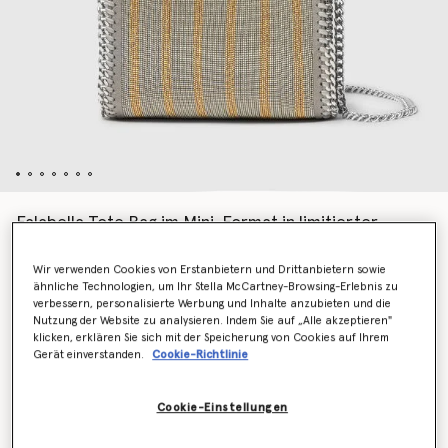
Falabella Tote Bag im Mini-Format in limitierter
Auflage mit Metallketten-Stickerei
€1,395.00
Wir verwenden Cookies von Erstanbietern und Drittanbietern sowie
ähnliche Technologien, um Ihr Stella McCartney-Browsing-Erlebnis zu
verbessern, personalisierte Werbung und Inhalte anzubieten und die
Nutzung der Website zu analysieren. Indem Sie auf „Alle akzeptieren"
Farbe
Metallic
klicken, erklären Sie sich mit der Speicherung von Cookies auf Ihrem
Gerät einverstanden.
Cookie-Richtlinie
ausgewählt
Cookie-Einstellungen
Zum Warenkorb hinzufügen