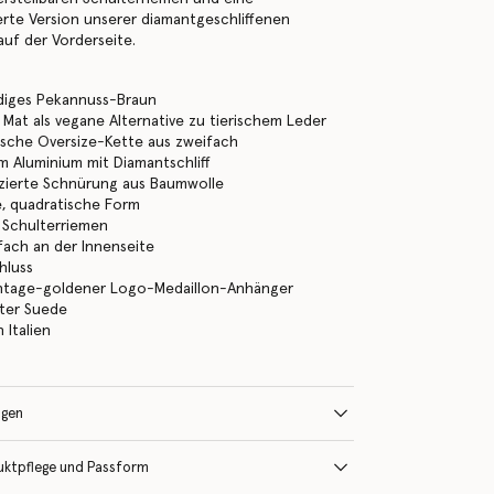
rte Version unserer diamantgeschliffenen
auf der Vorderseite.
diges Pekannuss-Braun
r Mat als vegane Alternative zu tierischem Leder
ische Oversize-Kette aus zweifach
em Aluminium mit Diamantschliff
izierte Schnürung aus Baumwolle
, quadratische Form
r Schulterriemen
fach an der Innenseite
hluss
vintage-goldener Logo-Medaillon-Anhänger
lter Suede
n Italien
ngen
uktpflege und Passform