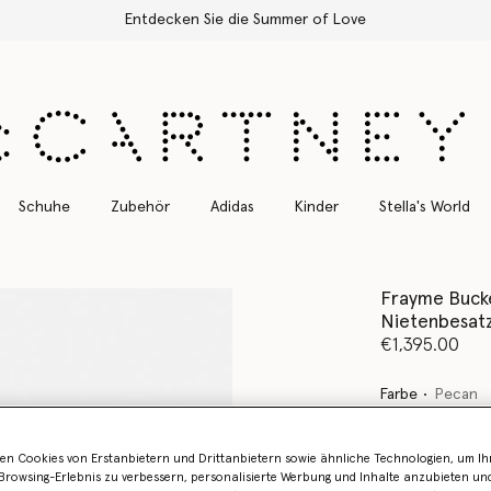
Kostenloser Expressversand für alle Bestellungen
Schuhe
Zubehör
Adidas
Kinder
Stella's World
Frayme Bucke
Nietenbesat
€1,395.00
Farbe
Pecan
ausgewählt
en Cookies von Erstanbietern und Drittanbietern sowie ähnliche Technologien, um Ihr
rowsing-Erlebnis zu verbessern, personalisierte Werbung und Inhalte anzubieten un