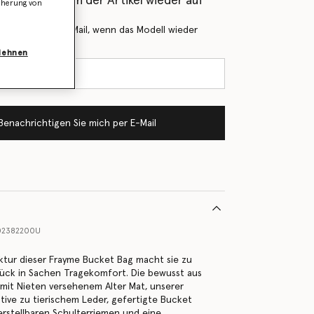
als Erstes, wenn der Artikel wieder auf
icherung von
 Sie mich per E-Mail, wenn das Modell wieder
blehnen
Benachrichtigen Sie mich per E-Mail
02382200U
ktur dieser Frayme Bucket Bag macht sie zu
ück in Sachen Tragekomfort. Die bewusst aus
mit Nieten versehenem Alter Mat, unserer
tive zu tierischem Leder, gefertigte Bucket
erstellbaren Schulterriemen und eine