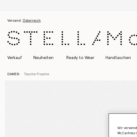
Zum Hauptinhalt
Zum Inhalt der Fußzeile
Versand:
Österreich
Verkauf
Neuheiten
Ready to Wear
Handtaschen
DAMEN
Tasche Frayme
Wir verwend
McCartney-B