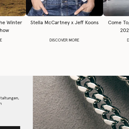
The Winter
Stella McCartney x Jeff Koons
Come To
Show
202
E
DISCOVER MORE
staltungen,
n