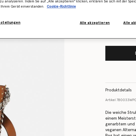
Erfahren Sie 
zu analysieren. Indem Sie auf „Alle akzeptieren" klicken, erklären Sie sich mit der Spe
Lager ist
 Ihrem Gerät einverstanden.
Cookie-Richtlinie
Benachrichtigen
vorrätig ist
nstellungen
Alle akzeptieren
Alle a
Produktdetails
Artikel
7B0033WP
Die weiche Stru
einem Meisterst
genarbtem und 
veganen Alterna
Bag hat einen v