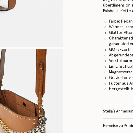
überdimensionie
Falabella-Kette 
Farbe: Pecan
Warmes, san
Glattes Alte
Charakterist
galvanisiert
GOTS-zertif
Abgerundete
Verstellbare
Ein Einschub
Magnetversc
Gravierter 
Futter aus A
Hergestellt i
Stella’s Anmerku
Hinweise zu Prod