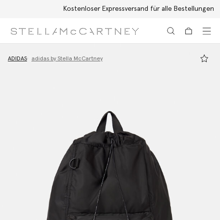
Kostenloser Expressversand für alle Bestellungen
Zum Hauptinhalt
Zum Inhalt der Fußzeile
ADIDAS
adidas by Stella McCartney