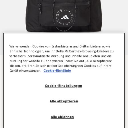
Wir verwenden Cookies von Erstanbietern und Drittanbietern sowie
ähnliche Technologien, um Ihr Stella McCartney-Browsing-Erlebnis zu
verbessern, personalisierte Werbung und Inhalte anzubieten und die
Nutzung der Website zu analysieren. Indem Sie auf „Alle akzeptieren"
Sporttasche mit Kordelzug und Logo
klicken, erklären Sie sich mit der Speicherung von Cookies auf Ihrem
Preis reduziert von
bis
€110.00
€66.00
Gerät einverstanden.
Cookie-Richtlinie
Cookie-Einstellungen
Farbe
Schwarz
Alle akzeptieren
ausgewählt
Erfahren Sie als Erstes, wenn der Artikel wieder auf
Alle ablehnen
Lager ist
Benachrichtigen Sie mich per E-Mail, wenn das Modell wieder